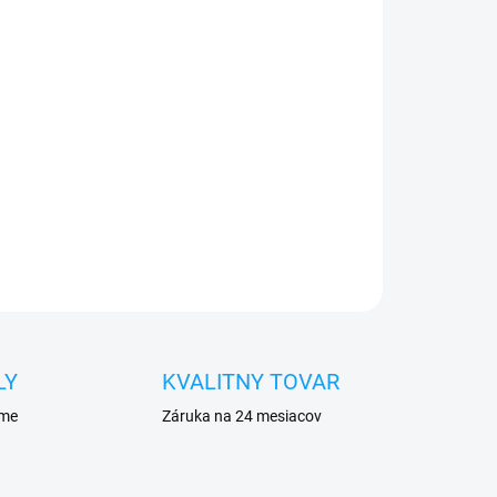
26
Pridať do košíka
0€ ZDARMA
o 30 dní vrátiť
u
pred poškodením
OPÝTAŤ SA
STRÁŽIŤ
LY
KVALITNY TOVAR
eme
Záruka na 24 mesiacov