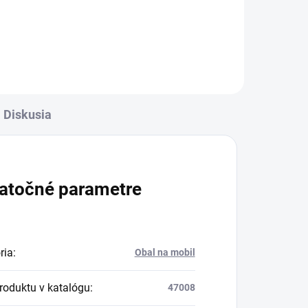
✅
pri nákupe nad 60€ ZDARMA✅
Zakúpený tovar je možné do
-
30 dní vrátiť✅ Tovar skladom -
ní
odosielame ihneď po objednaní
Diskusia
atočné parametre
ria
:
Obal na mobil
produktu v katalógu
:
47008