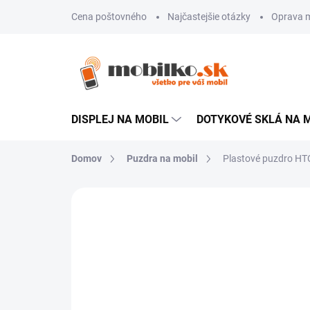
Prejsť
Cena poštovného
Najčastejšie otázky
Oprava m
na
obsah
DISPLEJ NA MOBIL
DOTYKOVÉ SKLÁ NA 
Domov
Puzdra na mobil
Plastové puzdro HTC
Neohodnotené
Podrobnosti hodn