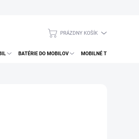
PRÁZDNY KOŠÍK
NÁKUPNÝ
KOŠÍK
BIL
BATÉRIE DO MOBILOV
MOBILNÉ TELEFÓNY