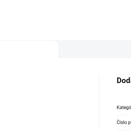
 nákupe nad 60€ ZDARMA✅
pri nákupe nad 60€ ZDARMA
úpený tovar je možné do
Zakúpený tovar je možné do
ní vrátiť✅ Tovar skladom -
30 dní vrátiť✅ Tovar skladom 
sielame ihneď po objednaní
odosielame ihneď po objedna
Dod
Kategó
Číslo 