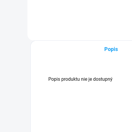
pri nákupe nad 60€ ZDARMA✅
pri
Zakúpený tovar je možné do
Zak
30 dní vrátiť✅ Tovar skladom -
30 d
odosielame ihneď po objednaní
odo
Popis
Popis produktu nie je dostupný