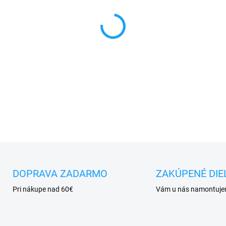
MÔŽEME DORUČIŤ DO:
7.8.20
−
+
✅
Záruka 24 mesiacov
✅ Doprava
pri nákupe
nad 6
✅
Zakúpený tovar je možné
d
✅ Perfektná
ochrana
mobil
DOPRAVA ZADARMO
ZAKÚPENÉ DIE
Pri nákupe nad 60€
Vám u nás namontuj