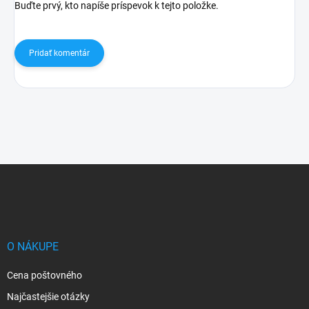
Buďte prvý, kto napíše príspevok k tejto položke.
Pridať komentár
Z
á
p
ä
t
i
O NÁKUPE
e
Cena poštovného
Najčastejšie otázky