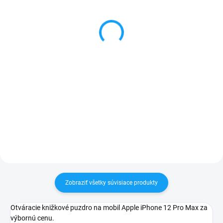
Ochranné sklo iPhone 12
Batéria iPhone 12 Pro
Pro Max (5D - zaoblené
Max 3687mAh
okraje) + aplikátor
18,90 €
5,90 €
Detail
Do košíka
✅ Záruka 1 rok na kapacitu
min. 80%✅ Doprava pri nákupe
✅ Tovar skladom - posielame do
nad 60€ ZDARMA✅ Zakúpený
24h✅ Doprava pri nákupe nad
tovar je možné do 30 dní vrátiť✅
60€ ZDARMA✅ Zakúpený tovar je
Možnosť nechať zakúpený diel
možné do 30 dní vrátiť✅
namontovať
Vynikajúca ochrana displeja pred
poškodením
Zobraziť všetky súvisiace produkty
Otváracie knižkové puzdro na mobil Apple iPhone 12 Pro Max za
výbornú cenu.