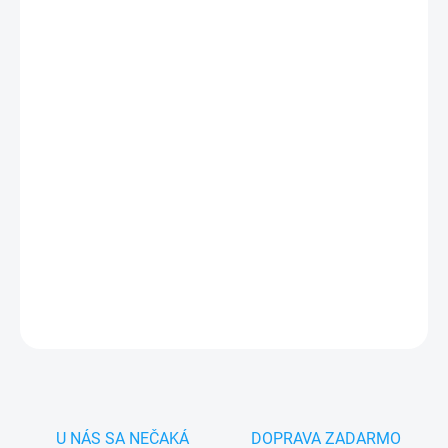
MÔŽEME DORUČIŤ DO:
ZVOĽTE VARIANT
−
+
Pridať do košíka
✅
Záruka 24 mesiacov
✅ Doprava
pri nákupe
nad 60€ ZDARMA
✅
Zakúpený tovar je možné
do 30 dní vrátiť
✅ Perfektná
ochrana
mobilu
pred poškodením
DETAILNÉ INFORMÁCIE
OPÝTAŤ SA
STRÁŽIŤ
U NÁS SA NEČAKÁ
DOPRAVA ZADARMO