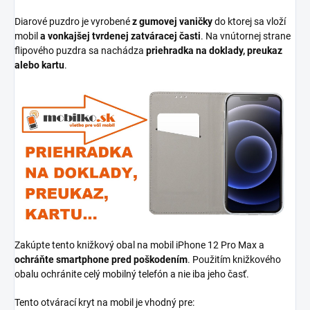
Diarové puzdro je vyrobené
z gumovej vaničky
do ktorej sa vloží
mobil
a vonkajšej tvrdenej zatváracej časti
. Na vnútornej strane
flipového puzdra sa nachádza
priehradka na doklady, preukaz
alebo kartu
.
Zakúpte tento knižkový obal na mobil iPhone 12 Pro Max a
ochráňte smartphone pred poškodením
. Použitím knižkového
obalu ochránite celý mobilný telefón a nie iba jeho časť.
Tento otvárací kryt na mobil je vhodný pre: