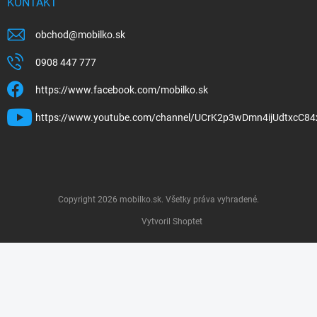
KONTAKT
obchod
@
mobilko.sk
0908 447 777
https://www.facebook.com/mobilko.sk
https://www.youtube.com/channel/UCrK2p3wDmn4ijUdtxcC84
Copyright 2026
mobilko.sk
. Všetky práva vyhradené.
Vytvoril Shoptet