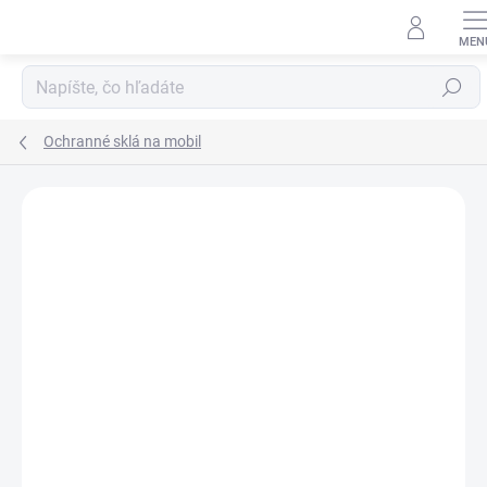
Prejsť
na
obsah
Hľadať
Ochranné sklá na mobil
Neohodnotené
Podrobnosti hodnotenia