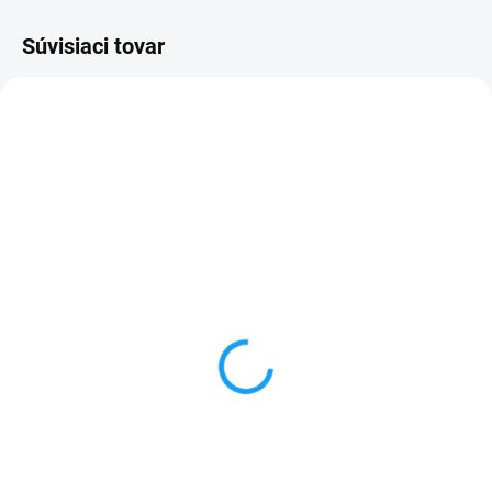
Súvisiaci tovar
SKLADOM
VYPREDANÉ
Dátový kábel USB /
Forcell nabíjačka micro
micro USB
USB + 1x USB
3,59 €
6,59 €
Do košíka
Detail
✅ Záruka 24 mesiacov✅ Doprava
✅ Záruka 24 mesiacov✅ Doprava
pri nákupe nad 60€ ZDARMA✅
pri nákupe nad 60€ ZDARMA✅
Zakúpený tovar je možné do
Zakúpený tovar je možné do