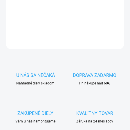
✅ Doprava
pri nákupe
nad 60€ ZDARMA
✅
Zakúpený tovar je možné
do 30 dní vrátiť
✅ Vynikajúca
ochrana
displeja
pred poškodením
DETAILNÉ INFORMÁCIE
OPÝTAŤ SA
STRÁŽIŤ
U NÁS SA NEČAKÁ
DOPRAVA ZADARMO
Náhradné diely skladom
Pri nákupe nad 60€
ZAKÚPENÉ DIELY
KVALITNY TOVAR
Vám u nás namontujeme
Záruka na 24 mesiacov