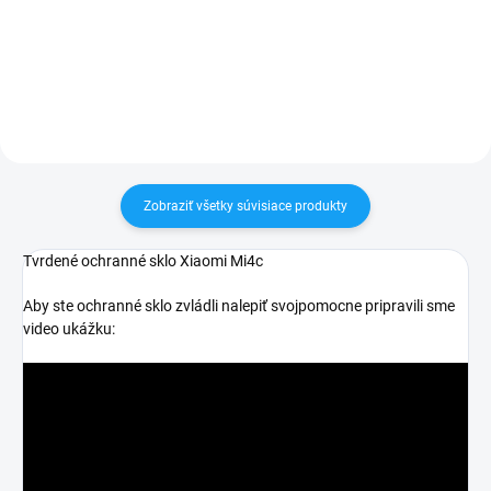
30 dní vrátiť✅ Tovar skladom -
30 dní vrátiť✅ Tovar skladom -
odosielame ihneď po objednaní
odosielame ihneď po objednaní
Zobraziť všetky súvisiace produkty
Tvrdené ochranné sklo Xiaomi Mi4c
Aby ste ochranné sklo zvládli nalepiť svojpomocne pripravili sme
video ukážku: