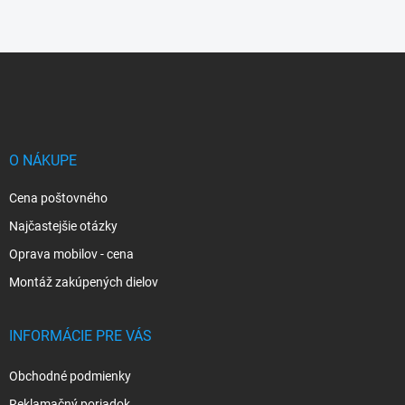
Z
á
p
ä
t
i
O NÁKUPE
e
Cena poštovného
Najčastejšie otázky
Oprava mobilov - cena
Montáž zakúpených dielov
INFORMÁCIE PRE VÁS
Obchodné podmienky
Reklamačný poriadok