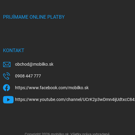
PRIJÍMAME ONLINE PLATBY
KONTAKT
obchod
@
mobilko.sk
0908 447 777
https://www.facebook.com/mobilko.sk
https://www.youtube.com/channel/UCrK2p3wDmn4ijUdtxcC84
Copyright 2026
mobilko.sk
. Všetky práva vyhradené.