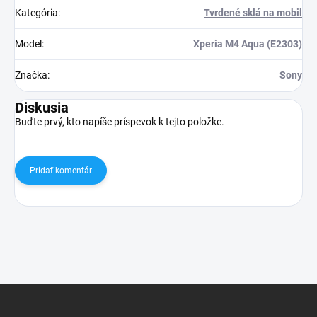
Kategória
:
Tvrdené sklá na mobil
Model
:
Xperia M4 Aqua (E2303)
Značka
:
Sony
Diskusia
Buďte prvý, kto napíše príspevok k tejto položke.
Pridať komentár
Z
á