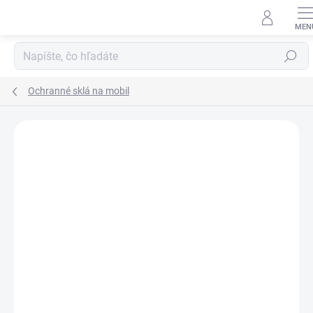
Prejsť
na
obsah
Hľadať
Ochranné sklá na mobil
Neohodnotené
Podrobnosti hodnotenia