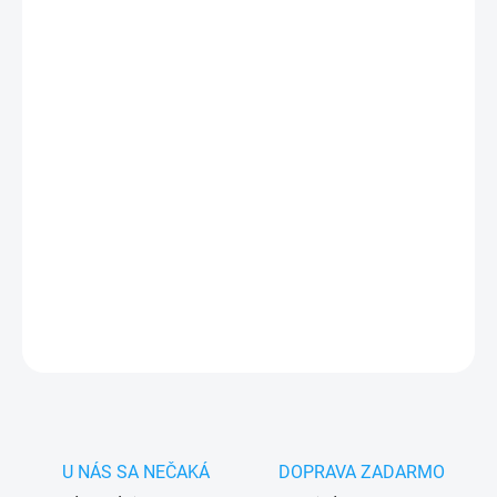
cena:
MÔŽEME
DORUČIŤ DO:
7.8.2026
−
+
Pridať do košíka
✅ Tovar
skladom -
posielame do 24h
✅ Doprava
pri nákupe
nad 60€ ZDARMA
✅
Zakúpený tovar je možné
do 30 dní vrátiť
✅ Vynikajúca
ochrana
displeja
pred poškodením
DETAILNÉ INFORMÁCIE
OPÝTAŤ SA
STRÁŽIŤ
U NÁS SA NEČAKÁ
DOPRAVA ZADARMO