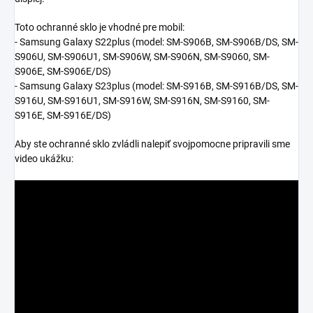
Toto ochranné sklo je vhodné pre mobil:
- Samsung Galaxy S22plus (model:
SM-S906B, SM-S906B/DS, SM-
S906U, SM-S906U1, SM-S906W, SM-S906N, SM-S9060, SM-
S906E, SM-S906E/DS
)
- Samsung Galaxy S23plus (model:
SM-S916B, SM-S916B/DS, SM-
S916U, SM-S916U1, SM-S916W, SM-S916N, SM-S9160, SM-
S916E, SM-S916E/DS)
Aby ste ochranné sklo zvládli nalepiť svojpomocne pripravili sme
video ukážku: