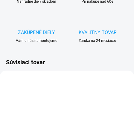
Náhradné diely skladom
Pri nákupe nad 60€
ZAKÚPENÉ DIELY
KVALITNY TOVAR
Vám u nás namontujeme
Záruka na 24 mesiacov
Súvisiaci tovar
SKLADOM
SKLADOM
Obal na mobil Samsung
Otváracie knižkové