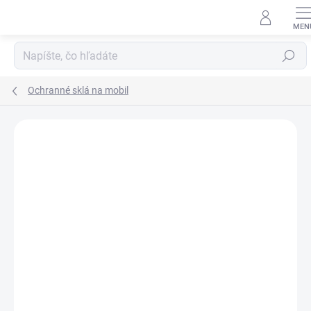
Prejsť
na
obsah
Hľadať
Ochranné sklá na mobil
Neohodnotené
Podrobnosti hodnotenia