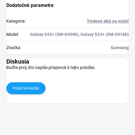
Dodatočné parametre
Kategória
:
Tvrdené sklá na mobil
Model
:
Galaxy S22+ (SM-G909b), Galaxy S23+ (SM-S916b)
Značka
:
Samsung
Diskusia
Buďte prvý, kto napíše príspevok k tejto položke.
Pridať komentár