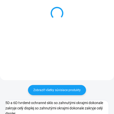
Galaxy S23+ (SM-
puzdro Samsung Galaxy
S916B) - SOFT silikon
S22+ (SM-G909B)
4,90 €
5,99 €
Detail
Detail
✅ Záruka 24 mesiacov✅ Doprava
✅ Záruka 24 mesiacov✅ Doprava
pri nákupe nad 60€ ZDARMA✅
pri nákupe nad 60€ ZDARMA✅
Zakúpený tovar je možné do
Zakúpený tovar je možné do
30 dní vrátiť✅ Perfektná ochrana
30 dní vrátiť✅ Perfektná ochrana
mobilu pred poškodením
mobilu pred poškodením
Zobraziť všetky súvisiace produkty
5D a 6D tvrdené ochranné sklo so zahnutými okrajmi dokonale
zakryje celý displej
so zahnutými okrajmi dokonale zakryje celý
displej.