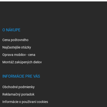
Z
á
p
ä
t
i
O NÁKUPE
e
Cena poštovného
Najčastejšie otázky
Oprava mobilov - cena
Montáž zakúpených dielov
INFORMÁCIE PRE VÁS
Obchodné podmienky
Reklamačný poriadok
Informácie o používaní cookies