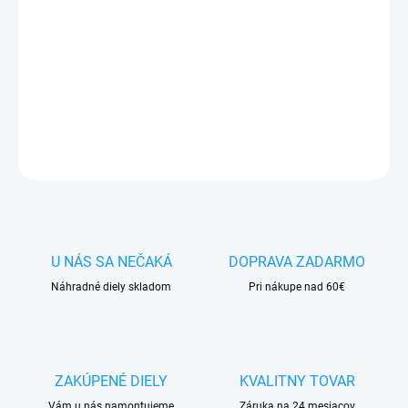
✅ Tovar
skladom -
posielame do 24h
✅ Doprava
pri nákupe
nad 60€ ZDARMA
✅
Zakúpený tovar je možné
do 30 dní vrátiť
✅ Vynikajúca
ochrana
displeja
pred poškodením
DETAILNÉ INFORMÁCIE
OPÝTAŤ SA
STRÁŽIŤ
U NÁS SA NEČAKÁ
DOPRAVA ZADARMO
Náhradné diely skladom
Pri nákupe nad 60€
ZAKÚPENÉ DIELY
KVALITNY TOVAR
Vám u nás namontujeme
Záruka na 24 mesiacov