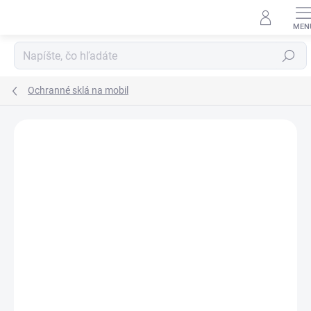
Prejsť
na
obsah
Hľadať
Ochranné sklá na mobil
Neohodnotené
Podrobnosti hodnotenia