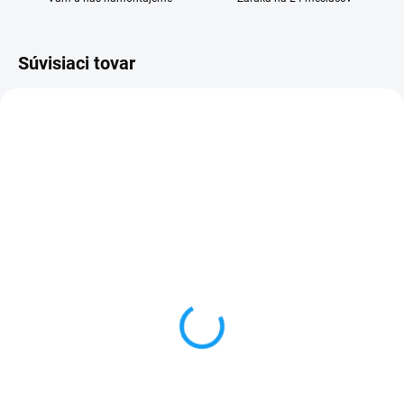
Súvisiaci tovar
SKLADOM
SKLADOM
Batéria Samsung Galaxy
Dátový kábel USB /
A3 2016 (SM-A310F)
micro USB
2300mAh
3,59 €
8,90 €
Do košíka
Do košíka
✅ Záruka 24 mesiacov✅ Doprava
pri nákupe nad 60€ ZDARMA✅