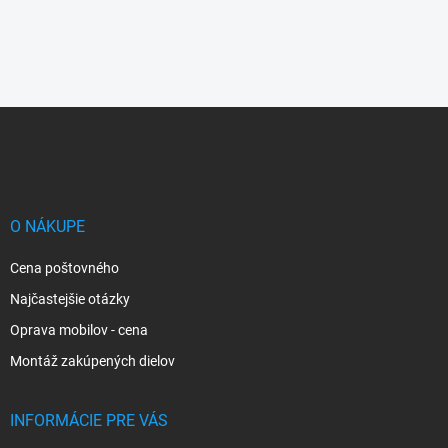
Z
á
p
ä
t
i
O NÁKUPE
e
Cena poštovného
Najčastejšie otázky
Oprava mobilov - cena
Montáž zakúpených dielov
INFORMÁCIE PRE VÁS