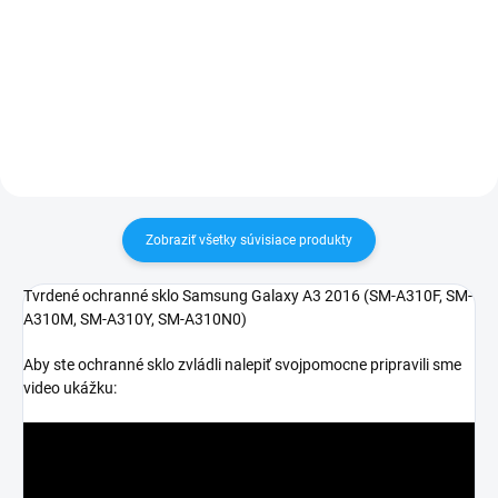
✅ Záruka 1 rok na kapacitu
Zakúpený tovar je možné do
min. 80%✅ Doprava pri nákupe
30 dní vrátiť✅ Tovar skladom -
nad 60€ ZDARMA✅ Zakúpený
odosielame ihneď po objednaní
tovar je možné do 30 dní vrátiť✅
Možnosť nechať zakúpený diel
namontovať
Zobraziť všetky súvisiace produkty
Tvrdené ochranné sklo Samsung Galaxy A3 2016 (
SM-A310F, SM-
A310M, SM-A310Y, SM-A310N0
)
Aby ste ochranné sklo zvládli nalepiť svojpomocne pripravili sme
video ukážku: