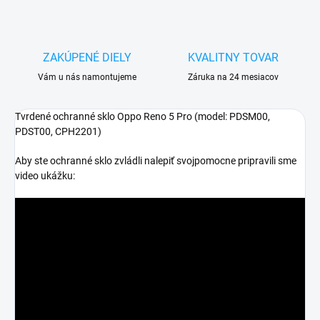
ZAKÚPENÉ DIELY
KVALITNY TOVAR
Vám u nás namontujeme
Záruka na 24 mesiacov
Tvrdené ochranné sklo Oppo Reno 5 Pro (model:
PDSM00,
PDST00, CPH2201
)
Aby ste ochranné sklo zvládli nalepiť svojpomocne pripravili sme
video ukážku: