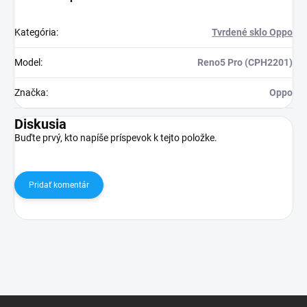
Kategória
:
Tvrdené sklo Oppo
Model
:
Reno5 Pro (CPH2201)
Značka
:
Oppo
Diskusia
Buďte prvý, kto napíše príspevok k tejto položke.
Pridať komentár
Z