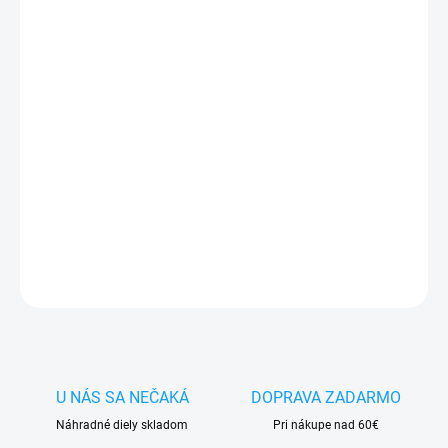
DORUČIŤ DO:
10.8.2026
−
+
Pridať do košíka
✅ Tovar
skladom -
posielame do 24h
✅ Doprava
pri nákupe
nad 60€ ZDARMA
✅
Zakúpený tovar je možné
do 30 dní vrátiť
✅ Vynikajúca
ochrana
displeja
pred poškodením
DETAILNÉ INFORMÁCIE
OPÝTAŤ SA
STRÁŽIŤ
U NÁS SA NEČAKÁ
DOPRAVA ZADARMO
Náhradné diely skladom
Pri nákupe nad 60€