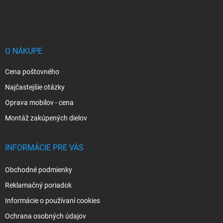
á
p
ä
t
i
O NÁKUPE
e
Cena poštovného
Najčastejšie otázky
Oprava mobilov - cena
Montáž zakúpených dielov
INFORMÁCIE PRE VÁS
Obchodné podmienky
Reklamačný poriadok
Informácie o používaní cookies
Ochrana osobných údajov