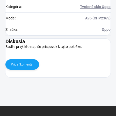
Kategória
:
Tvrdené sklo Oppo
Model
:
A95 (CHP2365)
Značka
:
Oppo
Diskusia
Buďte prvý, kto napíše príspevok k tejto položke.
Pridať komentár
Z
á