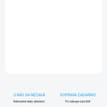
DORUČIŤ DO:
7.8.2026
−
+
Pridať do košíka
✅ Tovar
skladom -
posielame do 24h
✅ Doprava
pri nákupe
nad 60€ ZDARMA
✅
Zakúpený tovar je možné
do 30 dní vrátiť
✅ Vynikajúca
ochrana
displeja
pred poškodením
DETAILNÉ INFORMÁCIE
OPÝTAŤ SA
STRÁŽIŤ
U NÁS SA NEČAKÁ
DOPRAVA ZADARMO
Náhradné diely skladom
Pri nákupe nad 60€