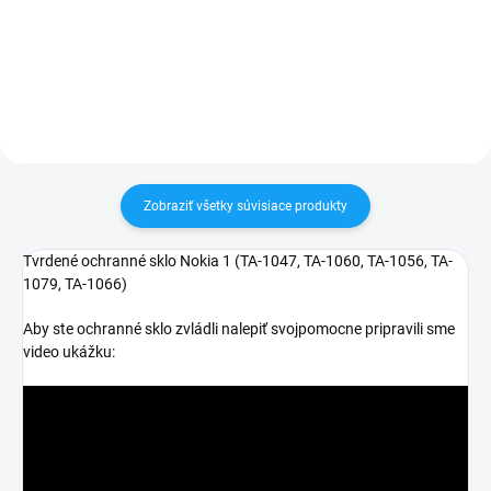
30 dní vrátiť✅ Tovar skladom -
30 dní vrátiť✅ Tovar skladom -
odosielame ihneď po objednaní
odosielame ihneď po objednaní
Zobraziť všetky súvisiace produkty
Tvrdené ochranné sklo Nokia 1 (
TA-1047, TA-1060, TA-1056, TA-
1079, TA-1066)
Aby ste ochranné sklo zvládli nalepiť svojpomocne pripravili sme
video ukážku: