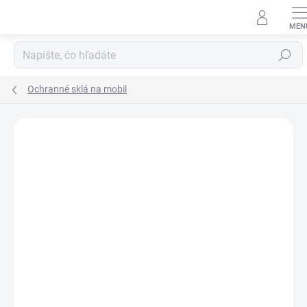
Prejsť
na
obsah
Hľadať
Ochranné sklá na mobil
Neohodnotené
Podrobnosti hodnotenia