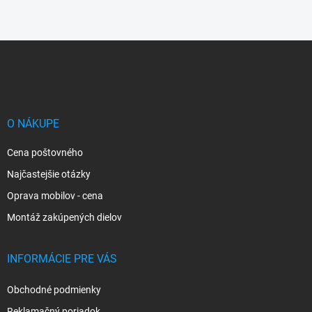
Z
á
p
ä
t
i
O NÁKUPE
e
Cena poštovného
Najčastejšie otázky
Oprava mobilov - cena
Montáž zakúpených dielov
INFORMÁCIE PRE VÁS
Obchodné podmienky
Reklamačný poriadok