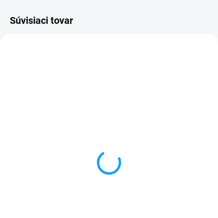
Súvisiaci tovar
SKLADOM
VYPREDANÉ
Dátový kábel USB /
Forcell nabíjačka micro
micro USB
USB + 1x USB
3,59 €
6,59 €
Do košíka
Detail
✅ Záruka 24 mesiacov✅ Doprava
✅ Záruka 24 mesiacov✅ Doprava
pri nákupe nad 60€ ZDARMA✅
pri nákupe nad 60€ ZDARMA✅
Zakúpený tovar je možné do
Zakúpený tovar je možné do