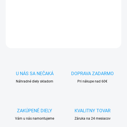
✅ Doprava
pri nákupe
nad 60€ ZDARMA
✅
Zakúpený tovar je možné
do 30 dní vrátiť
✅ Vynikajúca
ochrana
displeja
pred poškodením
DETAILNÉ INFORMÁCIE
OPÝTAŤ SA
STRÁŽIŤ
U NÁS SA NEČAKÁ
DOPRAVA ZADARMO
Náhradné diely skladom
Pri nákupe nad 60€
ZAKÚPENÉ DIELY
KVALITNY TOVAR
Vám u nás namontujeme
Záruka na 24 mesiacov