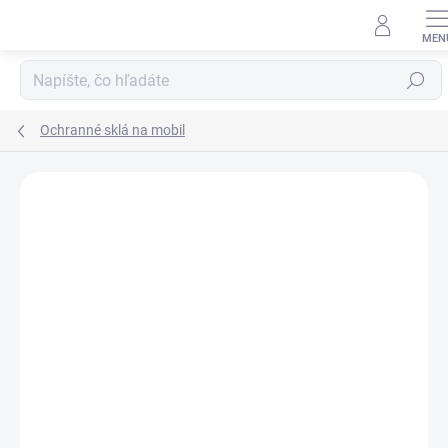
Prejsť
na
obsah
Hľadať
Ochranné sklá na mobil
Neohodnotené
Podrobnosti hodnotenia