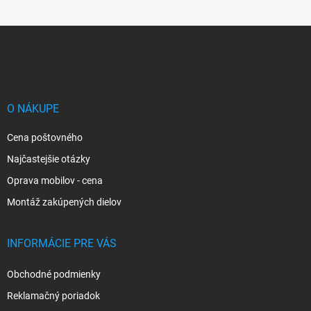
Z
á
p
ä
t
i
O NÁKUPE
e
Cena poštovného
Najčastejšie otázky
Oprava mobilov - cena
Montáž zakúpených dielov
INFORMÁCIE PRE VÁS
Obchodné podmienky
Reklamačný poriadok