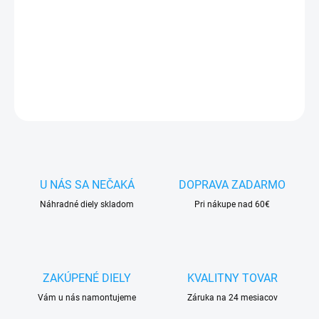
✅ Doprava
pri nákupe
nad 60€ ZDARMA
✅
Zakúpený tovar je možné
do 30 dní vrátiť
✅ Vynikajúca
ochrana
displeja
pred poškodením
DETAILNÉ INFORMÁCIE
OPÝTAŤ SA
STRÁŽIŤ
U NÁS SA NEČAKÁ
DOPRAVA ZADARMO
Náhradné diely skladom
Pri nákupe nad 60€
ZAKÚPENÉ DIELY
KVALITNY TOVAR
Vám u nás namontujeme
Záruka na 24 mesiacov