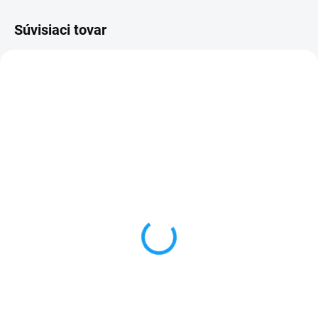
Súvisiaci tovar
SKLADOM
SKLADOM
Batéria LG G3s mini
Dátový kábel USB /
(D722) 2000mAh
micro USB
4,99 €
3,59 €
Do košíka
Do košíka
✅ Záruka 1 rok na kapacitu
✅ Záruka 24 mesiacov✅ Doprava
min. 80%✅ Doprava pri nákupe
pri nákupe nad 60€ ZDARMA✅
nad 60€ ZDARMA✅ Zakúpený
Zakúpený tovar je možné do