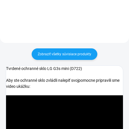
tovar je možné do 30 dní vrátiť✅
30 dní vrátiť✅ Tovar skladom -
Možnosť nechať zakúpený diel
odosielame ihneď po objednaní
namontovať
Zobraziť všetky súvisiace produkty
Tvrdené ochranné sklo LG G3s mini (D722)
Aby ste ochranné sklo zvládli nalepiť svojpomocne pripravili sme
video ukážku: