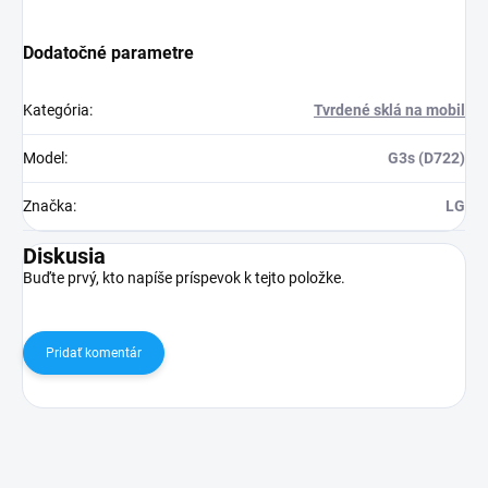
Dodatočné parametre
Kategória
:
Tvrdené sklá na mobil
Model
:
G3s (D722)
Značka
:
LG
Diskusia
Buďte prvý, kto napíše príspevok k tejto položke.
Pridať komentár