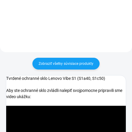
✅ Záruka 24 mesiacov✅ Doprava
Zakúpený tovar je možné do
pri nákupe nad 60€ ZDARMA✅
30 dní vrátiť✅ Tovar skladom -
Zakúpený tovar je možné do
odosielame ihneď po objednaní
30 dní vrátiť✅ Možnosť nechať
zakúpený diel namontovať
Zobraziť všetky súvisiace produkty
Tvrdené ochranné sklo Lenovo Vibe S1 (
S1a40, S1c50)
Aby ste ochranné sklo zvládli nalepiť svojpomocne pripravili sme
video ukážku: