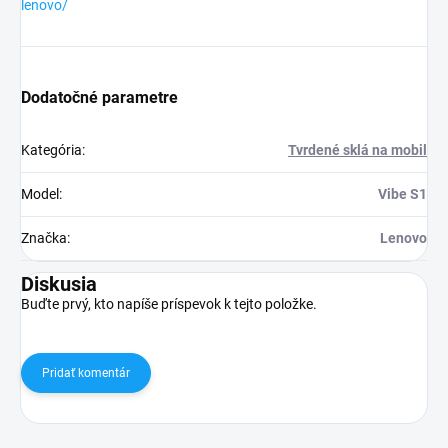
lenovo/
Dodatočné parametre
Kategória
:
Tvrdené sklá na mobil
Model
:
Vibe S1
Značka
:
Lenovo
Diskusia
Buďte prvý, kto napíše príspevok k tejto položke.
Pridať komentár