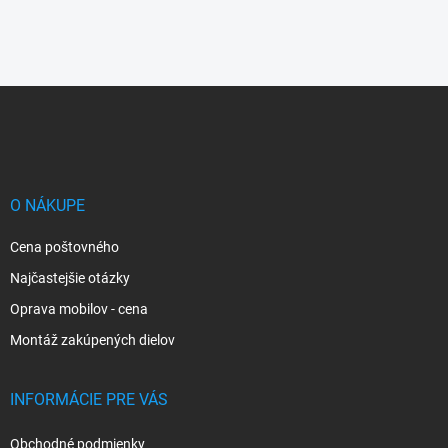
Z
á
p
ä
t
i
O NÁKUPE
e
Cena poštovného
Najčastejšie otázky
Oprava mobilov - cena
Montáž zakúpených dielov
INFORMÁCIE PRE VÁS
Obchodné podmienky