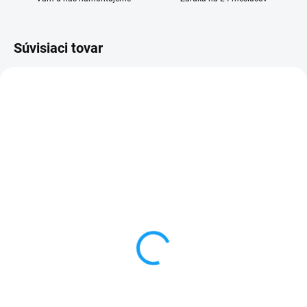
Súvisiaci tovar
SKLADOM
SKLADOM
Lenovo Vibe S1 (S1a40)
Dátový kábel USB /
displej lcd + dotykové
micro USB
sklo
3,59 €
3,50 €
Do košíka
Detail
✅ Záruka 24 mesiacov✅ Doprava
pri nákupe nad 60€ ZDARMA✅