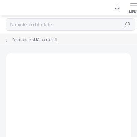
Prejsť
na
obsah
Hľadať
Ochranné sklá na mobil
Neohodnotené
Podrobnosti hodnotenia