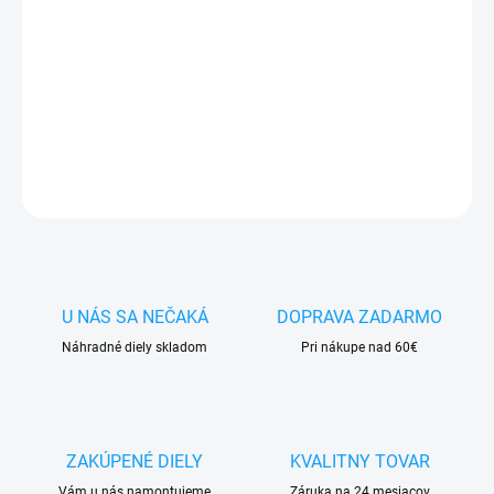
✅ Tovar
skladom -
posielame do 24h
✅ Doprava
pri nákupe
nad 60€ ZDARMA
✅
Zakúpený tovar je možné
do 30 dní vrátiť
✅ Vynikajúca
ochrana
displeja
pred poškodením
DETAILNÉ INFORMÁCIE
OPÝTAŤ SA
STRÁŽIŤ
U NÁS SA NEČAKÁ
DOPRAVA ZADARMO
Náhradné diely skladom
Pri nákupe nad 60€
ZAKÚPENÉ DIELY
KVALITNY TOVAR
Vám u nás namontujeme
Záruka na 24 mesiacov