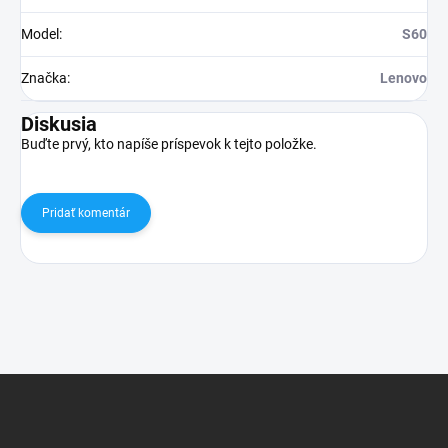
Model
:
S60
Značka
:
Lenovo
Diskusia
Buďte prvý, kto napíše príspevok k tejto položke.
Pridať komentár
Z
á
p