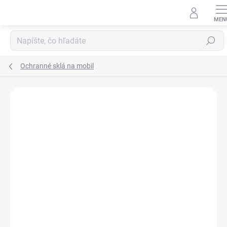
Prejsť
na
obsah
Hľadať
Ochranné sklá na mobil
Neohodnotené
Podrobnosti hodnotenia