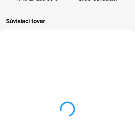
Súvisiaci tovar
SKLADOM
SKLADOM
Lenovo MOTO G4 Plus
Dátový kábel USB /
(XT1642) displej lcd +
micro USB
dotykové sklo biele
3,59 €
3,50 €
Do košíka
Detail
✅ Záruka 24 mesiacov✅ Doprava
pri nákupe nad 60€ ZDARMA✅