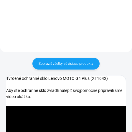
✅ Záruka 24 mesiacov✅ Doprava
Zakúpený tovar je možné do
pri nákupe nad 60€ ZDARMA✅
30 dní vrátiť✅ Tovar skladom -
Zakúpený tovar je možné do
odosielame ihneď po objednaní
30 dní vrátiť✅ Možnosť nechať
zakúpený diel namontovať
Zobraziť všetky súvisiace produkty
Tvrdené ochranné sklo Lenovo MOTO G4 Plus (XT1642)
Aby ste ochranné sklo zvládli nalepiť svojpomocne pripravili sme
video ukážku: