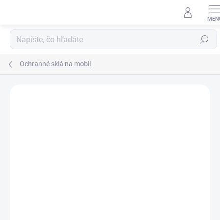
Prejsť
na
obsah
Hľadať
Ochranné sklá na mobil
Neohodnotené
Podrobnosti hodnotenia