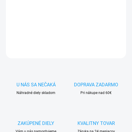
✅ Tovar
skladom -
posielame do 24h
✅ Doprava
pri nákupe
nad 60€ ZDARMA
✅
Zakúpený tovar je možné
do 30 dní vrátiť
✅ Vynikajúca
ochrana
displeja
pred poškodením
DETAILNÉ INFORMÁCIE
OPÝTAŤ SA
STRÁŽIŤ
U NÁS SA NEČAKÁ
DOPRAVA ZADARMO
Náhradné diely skladom
Pri nákupe nad 60€
ZAKÚPENÉ DIELY
KVALITNY TOVAR
Vám u nás namontujeme
Záruka na 24 mesiacov