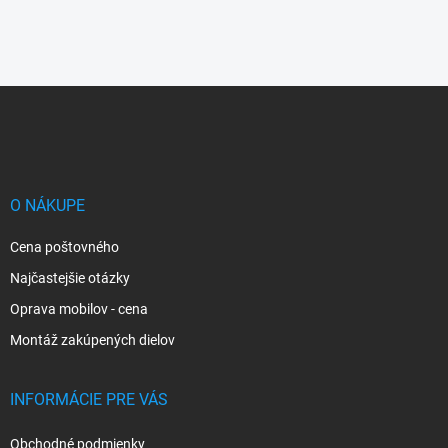
Z
á
p
ä
t
i
O NÁKUPE
e
Cena poštovného
Najčastejšie otázky
Oprava mobilov - cena
Montáž zakúpených dielov
INFORMÁCIE PRE VÁS
Obchodné podmienky