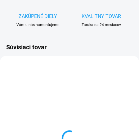
ZAKÚPENÉ DIELY
KVALITNY TOVAR
Vám u nás namontujeme
Záruka na 24 mesiacov
Súvisiaci tovar
SKLADOM
SKLADOM
Obal na mobil iPhone 14
Ochranné sklo iPhone 14
Pro - SOFT silikon
Pro (5D - zaoblené
okraje) + aplikátor
4,90 €