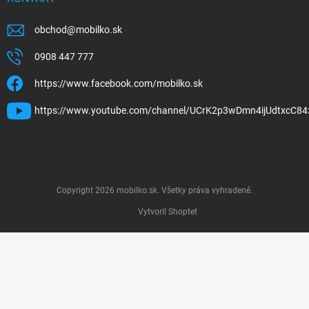
obchod
@
mobilko.sk
0908 447 777
https://www.facebook.com/mobilko.sk
https://www.youtube.com/channel/UCrK2p3wDmn4ijUdtxcC84
Copyright 2026
mobilko.sk
. Všetky práva vyhradené.
Vytvoril Shoptet