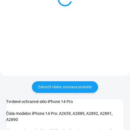
5,90 €
Detail
Do košíka
✅ Záruka 24 mesiacov✅ Doprava
pri nákupe nad 60€ ZDARMA✅
✅ Tovar skladom - posielame do
Zakúpený tovar je možné do
24h✅ Doprava pri nákupe nad
30 dní vrátiť✅ Perfektná ochrana
60€ ZDARMA✅ Zakúpený tovar je
mobilu pred poškodením
možné do 30 dní vrátiť✅
Vynikajúca ochrana displeja pred
poškodením
Zobraziť všetky súvisiace produkty
Tvrdené ochranné sklo iPhone 14 Pro
Čísla modelov iPhone 14 Pro:
A2659, A2889, A2892, A2891,
A2890