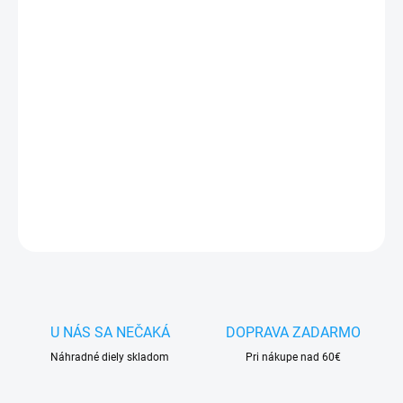
−
+
Pridať do košíka
✅ Tovar
skladom -
posielame do 24h
✅ Doprava
pri nákupe
nad 60€ ZDARMA
✅
Zakúpený tovar je možné
do 30 dní vrátiť
✅ Vynikajúca
ochrana
displeja
pred poškodením
DETAILNÉ INFORMÁCIE
OPÝTAŤ SA
STRÁŽIŤ
U NÁS SA NEČAKÁ
DOPRAVA ZADARMO
Náhradné diely skladom
Pri nákupe nad 60€