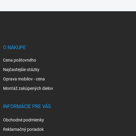
Z
á
p
ä
t
i
O NÁKUPE
e
Cena poštovného
Najčastejšie otázky
Oprava mobilov - cena
Montáž zakúpených dielov
INFORMÁCIE PRE VÁS
Obchodné podmienky
Reklamačný poriadok