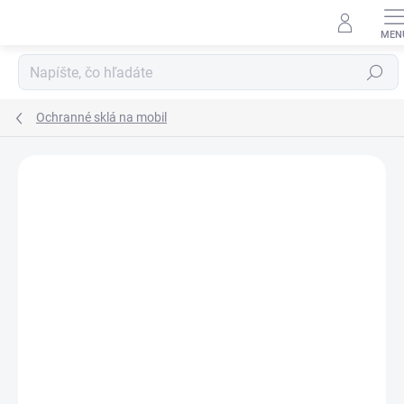
Prejsť
na
obsah
Hľadať
Ochranné sklá na mobil
Neohodnotené
Podrobnosti hodnotenia