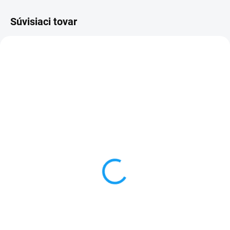
Súvisiaci tovar
VYPREDANÉ
SKLADOM
HTC One (M7) displej lcd
Dátový kábel USB /
+ dotykové sklo
micro USB
4,99 €
3,59 €
Detail
Do košíka
✅ Záruka 24 mesiacov✅ Doprava
✅ Záruka 24 mesiacov✅ Doprava
pri nákupe nad 60€ ZDARMA✅
pri nákupe nad 60€ ZDARMA✅
Zakúpený tovar je možné do
Zakúpený tovar je možné do