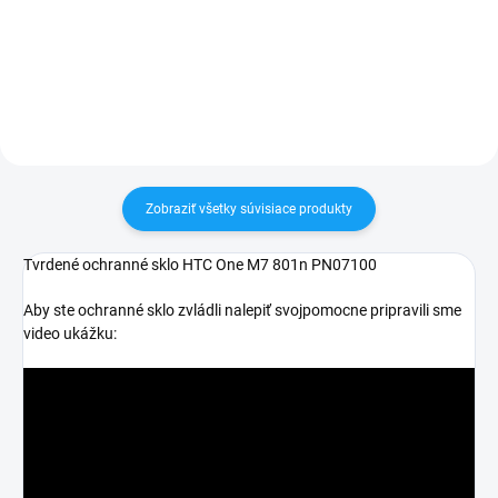
30 dní vrátiť✅ Možnosť nechať
30 dní vrátiť✅ Tovar skladom -
zakúpený diel namontovať
odosielame ihneď po objednaní
Zobraziť všetky súvisiace produkty
Tvrdené ochranné sklo HTC One M7 801n PN07100
Aby ste ochranné sklo zvládli nalepiť svojpomocne pripravili sme
video ukážku: