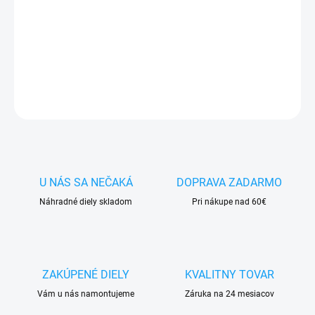
✅ Doprava
pri nákupe
nad 60€ ZDARMA
✅
Zakúpený tovar je možné
do 30 dní vrátiť
✅ Vynikajúca
ochrana
displeja
pred poškodením
DETAILNÉ INFORMÁCIE
OPÝTAŤ SA
STRÁŽIŤ
U NÁS SA NEČAKÁ
DOPRAVA ZADARMO
Náhradné diely skladom
Pri nákupe nad 60€
ZAKÚPENÉ DIELY
KVALITNY TOVAR
Vám u nás namontujeme
Záruka na 24 mesiacov