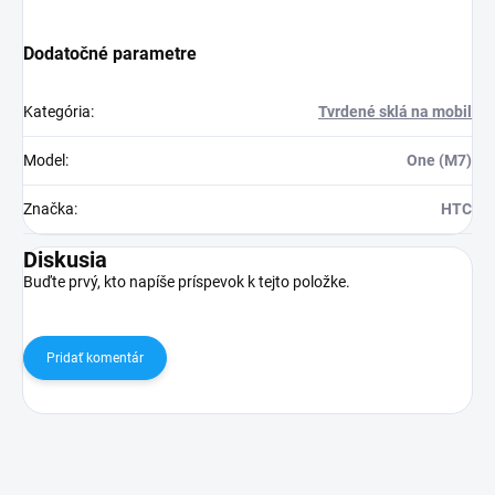
Dodatočné parametre
Kategória
:
Tvrdené sklá na mobil
Model
:
One (M7)
Značka
:
HTC
Diskusia
Buďte prvý, kto napíše príspevok k tejto položke.
Pridať komentár