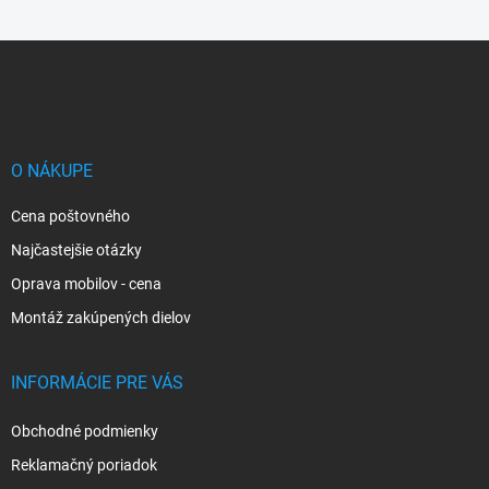
Z
á
p
ä
t
i
O NÁKUPE
e
Cena poštovného
Najčastejšie otázky
Oprava mobilov - cena
Montáž zakúpených dielov
INFORMÁCIE PRE VÁS
Obchodné podmienky
Reklamačný poriadok