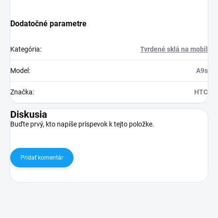
Dodatočné parametre
Kategória
:
Tvrdené sklá na mobil
Model
:
A9s
Značka
:
HTC
Diskusia
Buďte prvý, kto napíše príspevok k tejto položke.
Pridať komentár