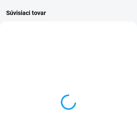
Súvisiaci tovar
SKLADOM
VYPREDANÉ
Dátový kábel USB /
Forcell nabíjačka micro
micro USB
USB + 1x USB
3,59 €
6,59 €
Do košíka
Detail
✅ Záruka 24 mesiacov✅ Doprava
✅ Záruka 24 mesiacov✅ Doprava
pri nákupe nad 60€ ZDARMA✅
pri nákupe nad 60€ ZDARMA✅
Zakúpený tovar je možné do
Zakúpený tovar je možné do