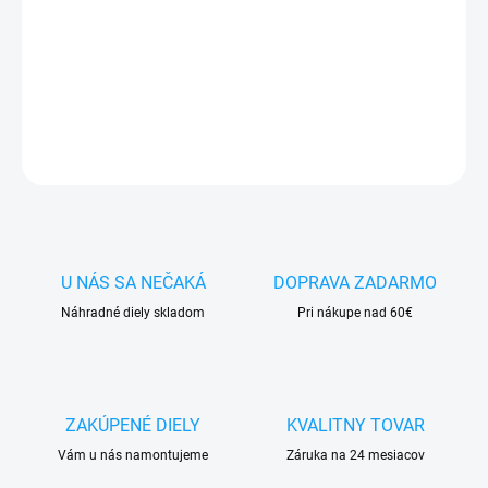
✅ Doprava
pri nákupe
nad 60€ ZDARMA
✅
Zakúpený tovar je možné
do 30 dní vrátiť
✅ Vynikajúca
ochrana
displeja
pred poškodením
DETAILNÉ INFORMÁCIE
OPÝTAŤ SA
STRÁŽIŤ
U NÁS SA NEČAKÁ
DOPRAVA ZADARMO
Náhradné diely skladom
Pri nákupe nad 60€
ZAKÚPENÉ DIELY
KVALITNY TOVAR
Vám u nás namontujeme
Záruka na 24 mesiacov