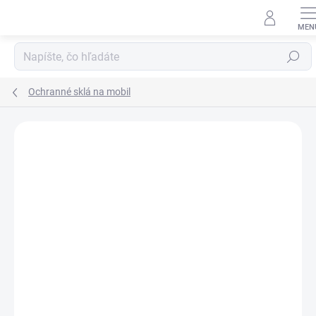
Prejsť
na
obsah
Hľadať
Ochranné sklá na mobil
Neohodnotené
Podrobnosti hodnotenia