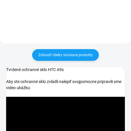
30 dní vrátiť✅ Tovar skladom -
30 dní vrátiť✅ Tovar skladom -
odosielame ihneď po objednaní
odosielame ihneď po objednaní
Zobraziť všetky súvisiace produkty
Tvrdené ochranné sklo HTC A9s
Aby ste ochranné sklo zvládli nalepiť svojpomocne pripravili sme
video ukážku: