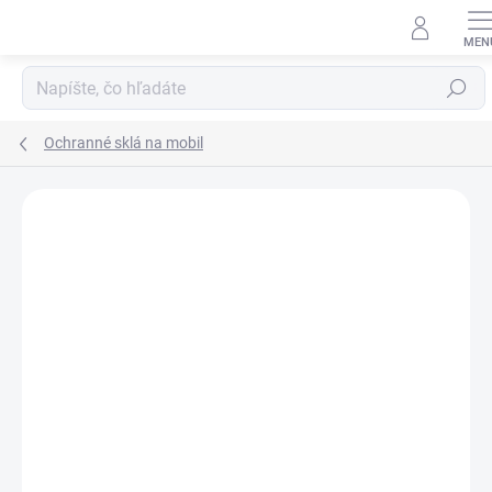
Prejsť
na
obsah
Hľadať
Ochranné sklá na mobil
Neohodnotené
Podrobnosti hodnotenia