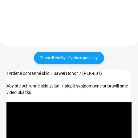
30 dní vrátiť✅ Možnosť nechať
Zakúpený tovar je možné do
zakúpený diel namontovať
30 dní vrátiť✅ Možnosť nechať
zakúpený diel namontovať
Zobraziť všetky súvisiace produkty
Tvrdené ochranné sklo Huawei Honor 7 (PLK-L01)
Aby ste ochranné sklo zvládli nalepiť svojpomocne pripravili sme
video ukážku: