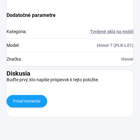
Dodatočné parametre
Kategória
:
Tvrdené sklá na mobil
Model
:
Honor 7 (PLK-L01)
Značka
:
Honor
Diskusia
Buďte prvý, kto napíše príspevok k tejto položke.
Pridať komentár