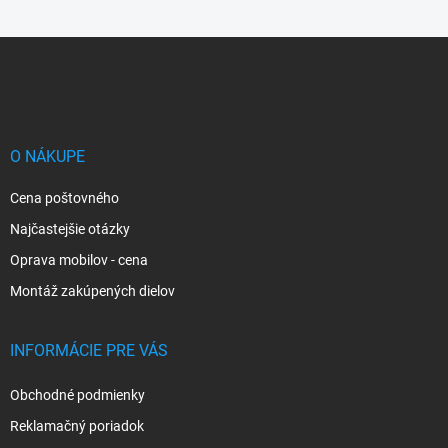
Z
á
p
ä
t
i
O NÁKUPE
e
Cena poštovného
Najčastejšie otázky
Oprava mobilov - cena
Montáž zakúpených dielov
INFORMÁCIE PRE VÁS
Obchodné podmienky
Reklamačný poriadok