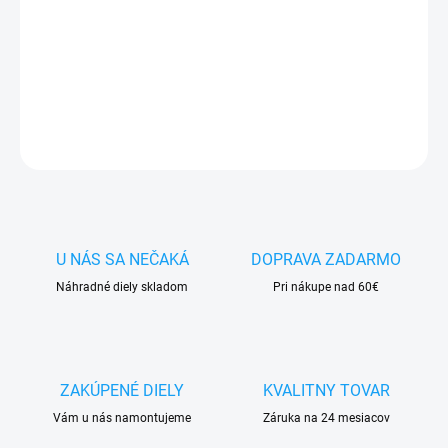
✅ Doprava
pri nákupe
nad 60€ ZDARMA
✅
Zakúpený tovar je možné
do 30 dní vrátiť
✅ Vynikajúca
ochrana
displeja
pred poškodením
DETAILNÉ INFORMÁCIE
OPÝTAŤ SA
STRÁŽIŤ
U NÁS SA NEČAKÁ
DOPRAVA ZADARMO
Náhradné diely skladom
Pri nákupe nad 60€
ZAKÚPENÉ DIELY
KVALITNY TOVAR
Vám u nás namontujeme
Záruka na 24 mesiacov