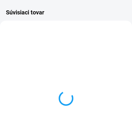
Súvisiaci tovar
SKLADOM
SKLADOM
Flex a tlačidlo otlačok
Flex tlačidlo hlasitosti,
prsta Honor 7 (PLK-L01)
zapínania ON-OFF Honor
7 (PLK-L01)
1 €
1 €
Detail
Detail
✅ Záruka 24 mesiacov✅ Doprava
pri nákupe nad 60€ ZDARMA✅
✅ Záruka 24 mesiacov✅ Doprava
Zakúpený tovar je možné do
pri nákupe nad 60€ ZDARMA✅