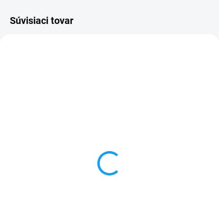
Súvisiaci tovar
SKLADOM
VYPREDANÉ
Dátový kábel USB /
Forcell nabíjačka micro
micro USB
USB + 1x USB
3,59 €
6,59 €
Do košíka
Detail
✅ Záruka 24 mesiacov✅ Doprava
✅ Záruka 24 mesiacov✅ Doprava
pri nákupe nad 60€ ZDARMA✅
pri nákupe nad 60€ ZDARMA✅
Zakúpený tovar je možné do
Zakúpený tovar je možné do