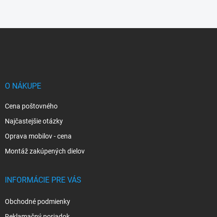
Z
á
p
ä
t
i
O NÁKUPE
e
Cena poštovného
Najčastejšie otázky
Oprava mobilov - cena
Montáž zakúpených dielov
INFORMÁCIE PRE VÁS
Obchodné podmienky
Reklamačný poriadok