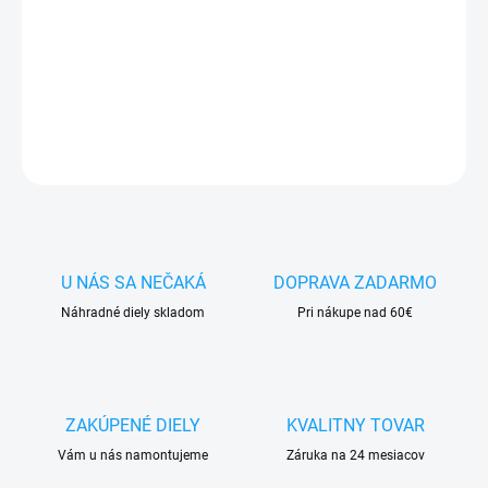
✅ Doprava
pri nákupe
nad 60€ ZDARMA
✅
Zakúpený tovar je možné
do 30 dní vrátiť
✅ Vynikajúca
ochrana
displeja
pred poškodením
DETAILNÉ INFORMÁCIE
OPÝTAŤ SA
STRÁŽIŤ
U NÁS SA NEČAKÁ
DOPRAVA ZADARMO
Náhradné diely skladom
Pri nákupe nad 60€
ZAKÚPENÉ DIELY
KVALITNY TOVAR
Vám u nás namontujeme
Záruka na 24 mesiacov