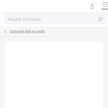
Prejsť
na
obsah
Hľadať
Ochranné sklá na mobil
Neohodnotené
Podrobnosti hodnotenia