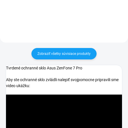
30 dní vrátiť✅ Tovar skladom -
30 dní vrátiť✅ Tovar skladom -
odosielame ihneď po objednaní
odosielame ihneď po objednaní
Zobraziť všetky súvisiace produkty
Tvrdené ochranné sklo Asus ZenFone 7 Pro
Aby ste ochranné sklo zvládli nalepiť svojpomocne pripravili sme
video ukážku: