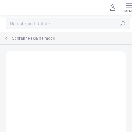
Prejsť
na
obsah
Hľadať
Ochranné sklá na mobil
Neohodnotené
Podrobnosti hodnotenia