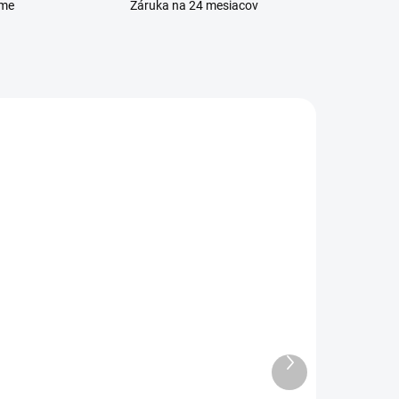
eme
Záruka na 24 mesiacov
ADOM
VYPREDANÉ
cro
Sada skrutkovačov na
opravu mobilu
Ďalší
3 €
produkt