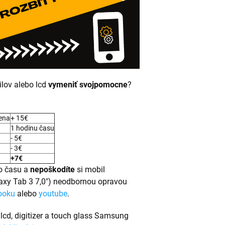
lov alebo lcd
vymeniť svojpomocne
?
cena
+ 15€
1 hodinu času
- 5€
- 3€
+7€
 času a
nepoškodíte
si mobil
axy Tab 3 7,0") neodbornou opravou
ooku
alebo
youtube
.
 lcd, digitizer a touch glass Samsung