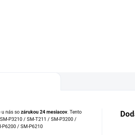
Do košíka
Detail
✅ Záruka 24 mesiacov✅ Dop
pri nákupe nad 60€ ZDARMA
áruka 24 mesiacov✅ Doprava
Zakúpený tovar je možné do
 nákupe nad 60€ ZDARMA✅
30 dní vrátiť✅ Tovar skladom 
úpený tovar je možné do
odosielame ihneď po objedna
dní vrátiť✅ Možnosť nechať
úpený diel namontovať
 u nás so
zárukou 24 mesiacov
. Tento
Dod
 / SM-P3210 / SM-T211 / SM-P3200 /
-P6200 / SM-P6210