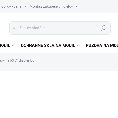
obilov - cena
Montáž zakúpených dielov
Hľadať
MOBIL
OCHRANNÉ SKLÁ NA MOBIL
PUZDRA NA MO
y Tab3 7" displej lcd
otenia
9,90 €
8,05 €
bez DPH
Jednotková
SKLADOM
cena: