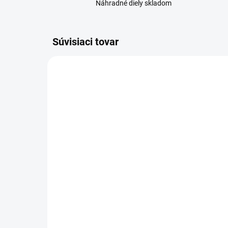
Náhradné diely skladom
Súvisiaci tovar
SKLADOM
Samsung Galaxy Tab3 7"
Sa
(SM-T210/T211)
(S
dotykové sklo na tablet
skl
5,99 €
5,