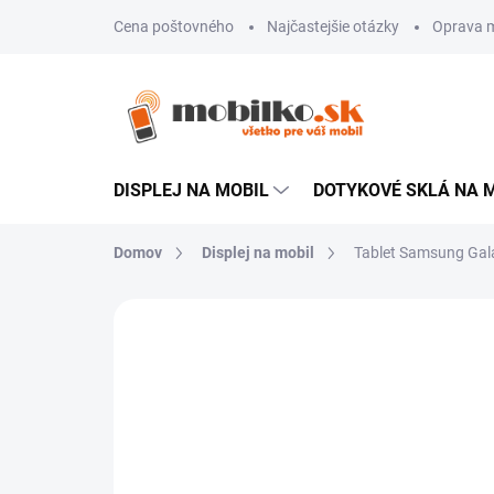
Prejsť
Cena poštovného
Najčastejšie otázky
Oprava m
na
obsah
DISPLEJ NA MOBIL
DOTYKOVÉ SKLÁ NA 
Domov
Displej na mobil
Tablet Samsung Galax
Neohodnotené
Podrobnosti hodn