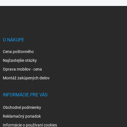
Z
á
p
ä
t
i
O NÁKUPE
e
Cena poštovného
Najčastejšie otázky
Oprava mobilov - cena
Montáž zakúpených dielov
INFORMÁCIE PRE VÁS
Obchodné podmienky
Reklamačný poriadok
Informácie o používaní cookies