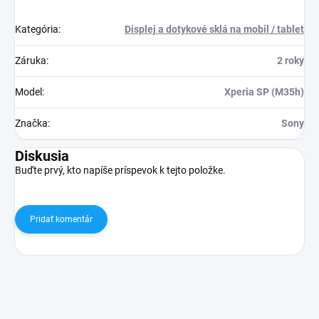
Kategória
:
Displej a dotykové sklá na mobil / tablet
Záruka
:
2 roky
Model
:
Xperia SP (M35h)
Značka
:
Sony
Diskusia
Buďte prvý, kto napíše príspevok k tejto položke.
Pridať komentár