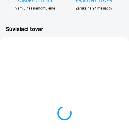
ZAKÚPENÉ DIELY
KVALITNY TOVAR
Vám u nás namontujeme
Záruka na 24 mesiacov
Súvisiaci tovar
SKLADOM
SKLADOM
Sony Xperia SP
Dátový kábel USB /
(C5303/M35h) dotykové
micro USB
sklo + puzdro ZDARMA
3,59 €
1 €
Do košíka
Detail