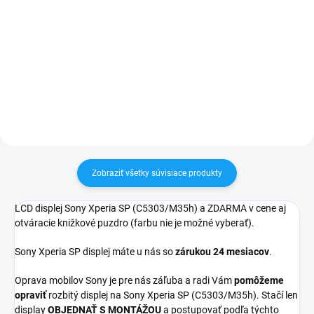
✅ Záruka 24 mesiacov✅ Doprava
pri nákupe nad 60€ ZDARMA✅
✅ Záruka 24 mesiacov✅ Doprava
Zakúpený tovar je možné do
pri nákupe nad 60€ ZDARMA✅
30 dní vrátiť✅ Tovar skladom -
Zakúpený tovar je možné do
odosielame ihneď po objednaní
30 dní vrátiť✅ Možnosť nechať
zakúpený diel namontovať
Zobraziť všetky súvisiace produkty
LCD displej Sony Xperia SP (C5303/M35h) a ZDARMA v cene aj
otváracie knižkové puzdro (farbu nie je možné vyberať).
Sony Xperia SP displej máte u nás so
zárukou 24 mesiacov
.
Oprava mobilov Sony je pre nás záľuba a radi Vám
pomôžeme
opraviť
rozbitý displej na Sony Xperia SP (C5303/M35h). Stačí len
display
OBJEDNAŤ S MONTÁŽOU
a postupovať podľa týchto