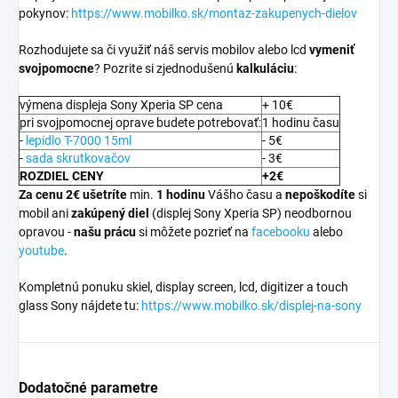
pokynov:
https://www.mobilko.sk/montaz-zakupenych-dielov
Rozhodujete sa či využiť náš servis mobilov alebo lcd
vymeniť
svojpomocne
? Pozrite si zjednodušenú
kalkuláciu
:
výmena displeja Sony Xperia SP cena
+ 10€
pri svojpomocnej oprave budete potrebovať:
1 hodinu času
-
lepidlo T-7000 15ml
- 5€
-
sada skrutkovačov
- 3€
ROZDIEL CENY
+2€
Za cenu 2€ ušetríte
min.
1 hodinu
Vášho času a
nepoškodíte
si
mobil ani
zakúpený diel
(displej Sony Xperia SP) neodbornou
opravou -
našu prácu
si môžete pozrieť na
facebooku
alebo
youtube
.
Kompletnú ponuku skiel, display screen, lcd, digitizer a touch
glass Sony nájdete tu:
https://www.mobilko.sk/displej-na-sony
Dodatočné parametre