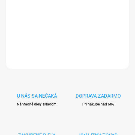
✅
Záruka 24 mesiacov
✅ Doprava
pri nákupe
nad 60€ ZDARMA
✅
Zakúpený tovar je možné
do 30 dní vrátiť
✅ Možnosť
nechať
zakúpený diel
namontovať
DETAILNÉ INFORMÁCIE
OPÝTAŤ SA
STRÁŽIŤ
U NÁS SA NEČAKÁ
DOPRAVA ZADARMO
Náhradné diely skladom
Pri nákupe nad 60€