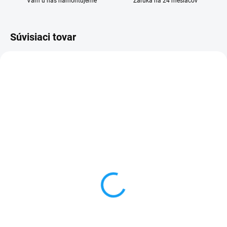
Vám u nás namontujeme
Záruka na 24 mesiacov
Súvisiaci tovar
SKLADOM
SKLADOM
Plastové puzdro Sony
Sony Xperia Miro (ST23i)
Xperia Miro (ST23i)
dotykové sklo
čierne
1 €
0,50 €
Detail
Do košíka
✅ Záruka 24 mesiacov✅ Doprava