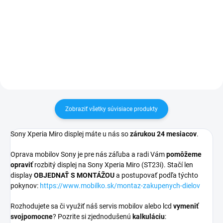
pri nákupe nad 60€ ZDARMA✅
✅ Záruka 24 mesiacov✅ Doprava
Zakúpený tovar je možné do
pri nákupe nad 60€ ZDARMA✅
30 dní vrátiť✅ Možnosť nechať
Zakúpený tovar je možné do
zakúpený diel namontovať
30 dní vrátiť✅ Perfektná ochrana
mobilu pred poškodením
Zobraziť všetky súvisiace produkty
Sony Xperia Miro displej máte u nás so
zárukou 24 mesiacov
.
Oprava mobilov Sony je pre nás záľuba a radi Vám
pomôžeme
opraviť
rozbitý displej na Sony Xperia Miro (ST23i). Stačí len
display
OBJEDNAŤ S MONTÁŽOU
a postupovať podľa týchto
pokynov:
https://www.mobilko.sk/montaz-zakupenych-dielov
Rozhodujete sa či využiť náš servis mobilov alebo lcd
vymeniť
svojpomocne
? Pozrite si zjednodušenú
kalkuláciu
: