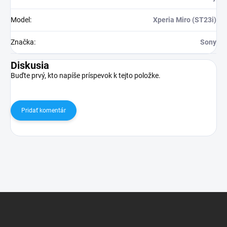
Model
:
Xperia Miro (ST23i)
Značka
:
Sony
Diskusia
Buďte prvý, kto napíše príspevok k tejto položke.
Pridať komentár
Z
á
p