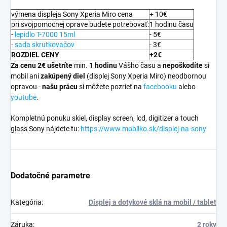
výmena displeja Sony Xperia Miro cena
+ 10€
pri svojpomocnej oprave budete potrebovať:
1 hodinu času
-
lepidlo T-7000 15ml
- 5€
-
sada skrutkovačov
- 3€
ROZDIEL CENY
+2€
Za cenu 2€ ušetríte
min.
1 hodinu
Vášho času a
nepoškodíte
si
mobil ani
zakúpený diel
(displej Sony Xperia Miro) neodbornou
opravou -
našu prácu
si môžete pozrieť na
facebooku
alebo
youtube
.
Kompletnú ponuku skiel, display screen, lcd, digitizer a touch
glass Sony nájdete tu:
https://www.mobilko.sk/displej-na-sony
Dodatočné parametre
Kategória
:
Displej a dotykové sklá na mobil / tablet
Záruka
:
2 roky