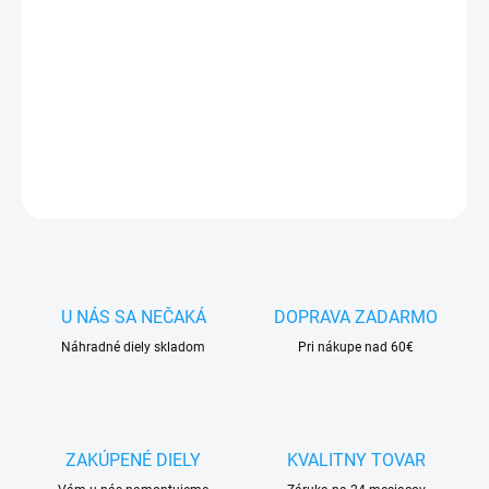
✅
Záruka 24 mesiacov
✅ Doprava
pri nákupe
nad 60€ ZDARMA
✅
Zakúpený tovar je možné
do 30 dní vrátiť
✅ Možnosť
nechať
zakúpený diel
namontovať
DETAILNÉ INFORMÁCIE
OPÝTAŤ SA
STRÁŽIŤ
U NÁS SA NEČAKÁ
DOPRAVA ZADARMO
Náhradné diely skladom
Pri nákupe nad 60€
ZAKÚPENÉ DIELY
KVALITNY TOVAR