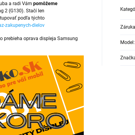
uba a radi Vám
pomôžeme
Kategó
g 2 (G130). Stačí len
tupovať podľa týchto
az-zakupenych-dielov
Záruk
ako prebieha oprava displeja Samsung
Model
:
Značk