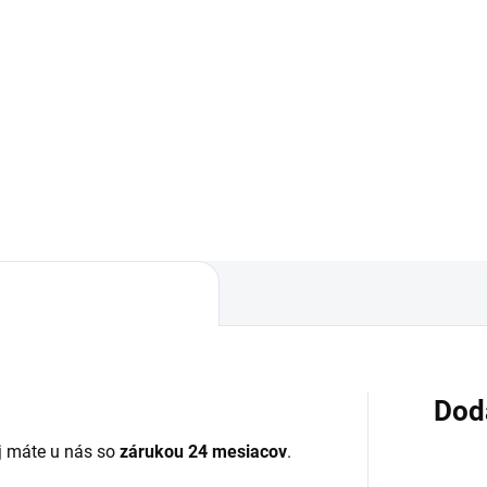
Do košíka
Do košíka
✅ Záruka 24 mesiacov✅ Dop
pri nákupe nad 60€ ZDARMA
áruka 24 mesiacov✅ Doprava
Zakúpený tovar je možné do
 nákupe nad 60€ ZDARMA✅
30 dní vrátiť✅ Tovar skladom 
úpený tovar je možné do
odosielame ihneď po objedna
dní vrátiť✅ Perfektná ochrana
ilu pred poškodením
Dod
 máte u nás so
zárukou 24 mesiacov
.