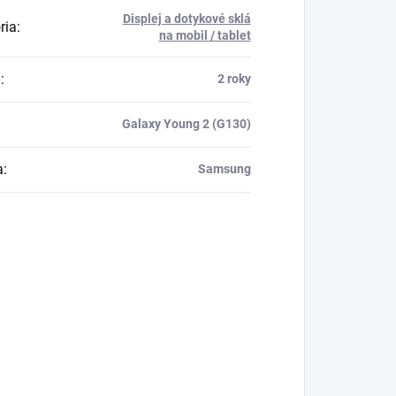
Displej a dotykové sklá
ria
:
na mobil / tablet
a
:
2 roky
Galaxy Young 2 (G130)
a
:
Samsung