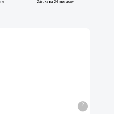
eme
Záruka na 24 mesiacov
ADOM
VYPREDANÉ
cro
Forcell nabíjačka micro
USB + 1x USB
Ďalší
6,59 €
produkt