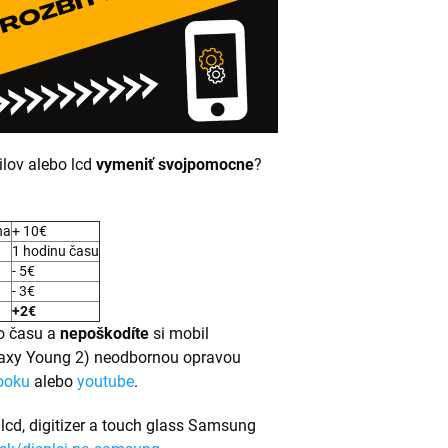
lov alebo lcd
vymeniť svojpomocne
?
na
+ 10€
1 hodinu času
- 5€
- 3€
+2€
 času a
nepoškodíte
si mobil
laxy Young 2) neodbornou opravou
ooku
alebo
youtube
.
 lcd, digitizer a touch glass Samsung