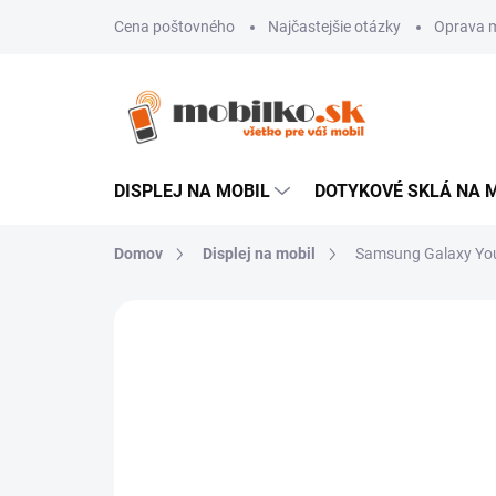
Prejsť
Cena poštovného
Najčastejšie otázky
Oprava m
na
obsah
DISPLEJ NA MOBIL
DOTYKOVÉ SKLÁ NA 
Domov
Displej na mobil
Samsung Galaxy Youn
Neohodnotené
Podrobnosti hodn