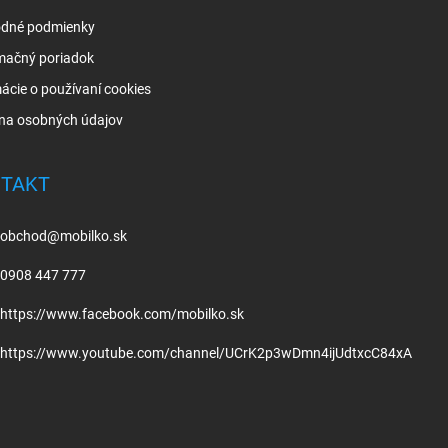
dné podmienky
mačný poriadok
ácie o používaní cookies
na osobných údajov
TAKT
obchod
@
mobilko.sk
0908 447 777
https://www.facebook.com/mobilko.sk
https://www.youtube.com/channel/UCrK2p3wDmn4ijUdtxcC84xA
.