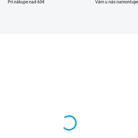
Pri nákupe nad 60€
Vám u nás namontuj
SKLADOM
SKL
mené puzdro Samsung
Dátový kábel USB / mi
laxy Young 2 (G130)
USB
rne
3,59 €
€