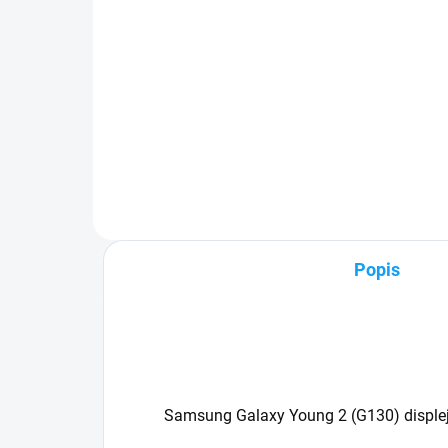
Detail
✅ Záruka 24 mesiacov✅ Doprava
✅ Z
pri nákupe nad 60€ ZDARMA✅
pri
Zakúpený tovar je možné do
Zak
30 dní vrátiť✅ Možnosť nechať
30 
zakúpený diel namontovať
mob
Popis
Samsung Galaxy Young 2 (G130) displej