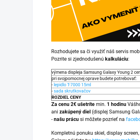
Rozhodujete sa či využiť náš servis mobi
Pozrite si zjednodušenú
kalkuláciu
:
výmena displeja Samsung Galaxy Young 2 ce
pri svojpomocnej oprave budete potrebovať:
-
lepidlo T-7000 15ml
-
sada skrutkovačov
ROZDIEL CENY
Za cenu 2€ ušetríte
min.
1 hodinu
Vášho
ani
zakúpený diel
(displej Samsung Ga
-
našu prácu
si môžete pozrieť na
faceb
Kompletnú ponuku skiel, display screen,