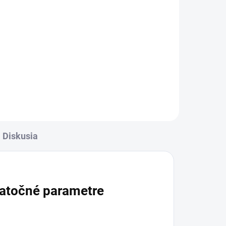
Detail
rava
✅ Záruka 24 mesiacov✅ Doprava
✅
pri nákupe nad 60€ ZDARMA✅
Zakúpený tovar je možné do
-
30 dní vrátiť✅ Tovar skladom -
ní
odosielame ihneď po objednaní
Diskusia
atočné parametre