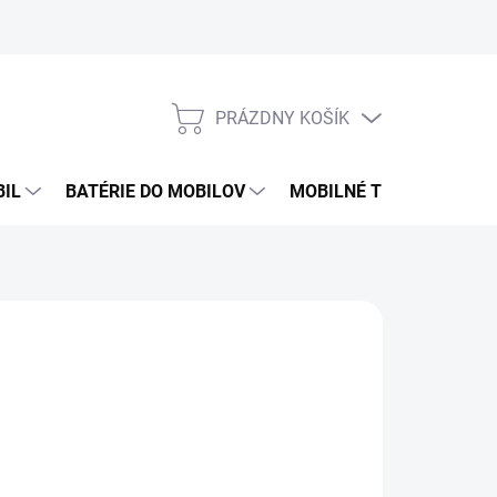
PRÁZDNY KOŠÍK
NÁKUPNÝ
KOŠÍK
BIL
BATÉRIE DO MOBILOV
MOBILNÉ TELEFÓNY