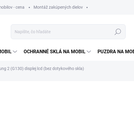
obilov - cena
Montáž zakúpených dielov
Hľadať
MOBIL
OCHRANNÉ SKLÁ NA MOBIL
PUZDRA NA MO
g 2 (G130) displej lcd (bez dotykového skla)
otenia
1 €
0,81 €
bez DPH
Jednotková
SKLADOM
cena: