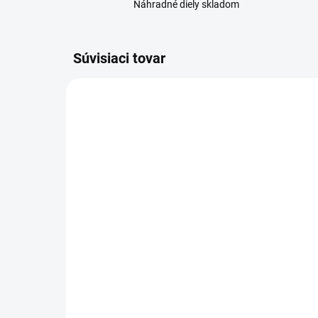
Náhradné diely skladom
Súvisiaci tovar
SKLADOM
Samsung Galaxy Young 2
Gu
(G130) dotykové sklo
Ga
čierna
čie
1 €
1 