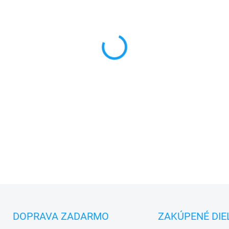
MONTÁŽ
MÔŽEME DORUČIŤ DO:
10.8.2
−
+
✅
Záruka 24 mesiacov
✅ Doprava
pri nákupe
nad 6
✅
Zakúpený tovar je možné
d
✅ Možnosť
nechať
zakúpený
DETAILNÉ INFORMÁCIE
DOPRAVA ZADARMO
ZAKÚPENÉ DIE