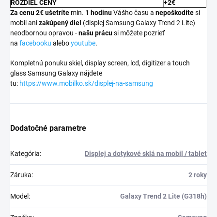
ROZDIEL CENY
+2€
Za cenu 2€ ušetríte
min.
1 hodinu
Vášho času a
nepoškodíte
si
mobil ani
zakúpený diel
(displej Samsung Galaxy Trend 2 Lite)
neodbornou opravou -
našu prácu
si môžete pozrieť
na
facebooku
alebo
youtube
.
Kompletnú ponuku skiel, display screen, lcd, digitizer a touch
glass Samsung Galaxy nájdete
tu:
https://www.mobilko.sk/displej-na-samsung
Dodatočné parametre
Kategória
:
Displej a dotykové sklá na mobil / tablet
Záruka
:
2 roky
Model
:
Galaxy Trend 2 Lite (G318h)