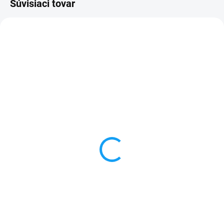
Súvisiaci tovar
SKLADOM
SKLADOM
Ochranné sklo Samsung
Samsung Galaxy Trend 2
Galaxy Trend 2 Lite
Lite (G318h) dotykové
(G318h)
sklo
1 €
1 €
Do košíka
Detail
✅ Tovar skladom - posielame do
✅ Záruka 24 mesiacov✅ Doprava
24h✅ Doprava pri nákupe nad
pri nákupe nad 60€ ZDARMA✅
60€ ZDARMA✅ Zakúpený tovar je
Zakúpený tovar je možné do
možné do 30 dní vrátiť✅
30 dní vrátiť✅ Možnosť nechať