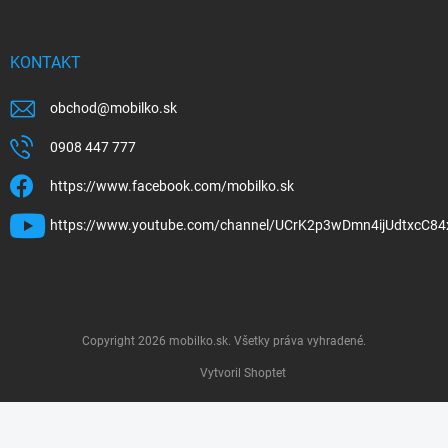
KONTAKT
obchod
@
mobilko.sk
0908 447 777
https://www.facebook.com/mobilko.sk
https://www.youtube.com/channel/UCrK2p3wDmn4ijUdtxcC84
Copyright 2026
mobilko.sk
. Všetky práva vyhradené.
Vytvoril Shoptet