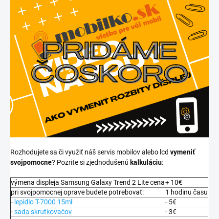
Rozhodujete sa či využiť náš servis mobilov alebo lcd
vymeniť
svojpomocne
? Pozrite si zjednodušenú
kalkuláciu
:
výmena displeja Samsung Galaxy Trend 2 Lite cena
+ 10€
pri svojpomocnej oprave budete potrebovať:
1 hodinu času
-
lepidlo T-7000 15ml
- 5€
-
sada skrutkovačov
- 3€