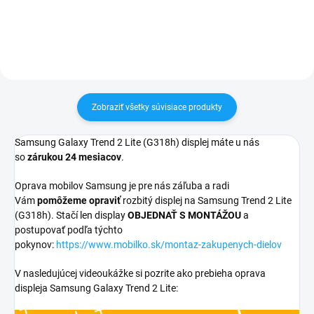
Vynikajúca ochrana displeja pred
zakúpený diel namontovať
poškodením
Zobraziť všetky súvisiace produkty
Samsung Galaxy Trend 2 Lite (G318h) displej máte u nás
so
zárukou 24 mesiacov
.
Oprava mobilov Samsung je pre nás záľuba a radi
Vám
pomôžeme opraviť
rozbitý displej na Samsung Trend 2 Lite
(G318h). Stačí len display
OBJEDNAŤ S MONTÁŽOU
a
postupovať podľa týchto
pokynov:
https://www.mobilko.sk/montaz-zakupenych-dielov
V nasledujúcej videoukážke si pozrite ako prebieha oprava
displeja Samsung Galaxy Trend 2 Lite: