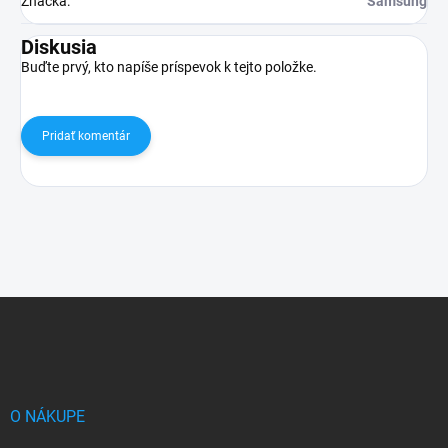
Značka
:
Samsung
Diskusia
Buďte prvý, kto napíše príspevok k tejto položke.
Pridať komentár
Z
á
p
ä
t
i
O NÁKUPE
e