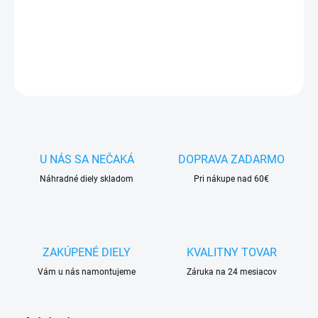
✅
Zakúpený tovar je možné
do 30 dní vrátiť
✅ Možnosť
nechať
zakúpený diel
namontovať
DETAILNÉ INFORMÁCIE
OPÝTAŤ SA
STRÁŽIŤ
U NÁS SA NEČAKÁ
DOPRAVA ZADARMO
Náhradné diely skladom
Pri nákupe nad 60€
ZAKÚPENÉ DIELY
KVALITNY TOVAR
Vám u nás namontujeme
Záruka na 24 mesiacov