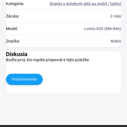
Kategória
:
Displej a dotykové sklá na mobil / tablet
Záruka
:
2 roky
Model
:
Lumia 620 (RM-846)
Značka
:
Nokia
Diskusia
Buďte prvý, kto napíše príspevok k tejto položke.
Pridať komentár