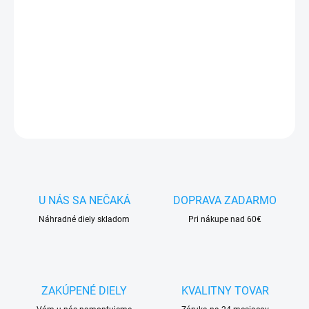
✅
Záruka 24 mesiacov
✅ Doprava
pri nákupe
nad 60€ ZDARMA
✅
Zakúpený tovar je možné
do 30 dní vrátiť
✅ Možnosť
nechať
zakúpený diel
namontovať
DETAILNÉ INFORMÁCIE
OPÝTAŤ SA
STRÁŽIŤ
U NÁS SA NEČAKÁ
DOPRAVA ZADARMO
Náhradné diely skladom
Pri nákupe nad 60€
ZAKÚPENÉ DIELY
KVALITNY TOVAR