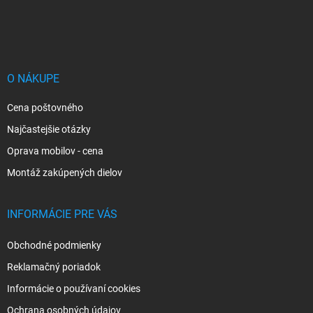
Z
á
p
ä
t
i
O NÁKUPE
e
Cena poštovného
Najčastejšie otázky
Oprava mobilov - cena
Montáž zakúpených dielov
INFORMÁCIE PRE VÁS
Obchodné podmienky
Reklamačný poriadok
Informácie o používaní cookies
Ochrana osobných údajov