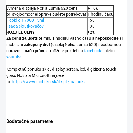
výmena displeja Nokia Lumia 620 cena
+ 10€
pri svojpomocnej oprave budete potrebovať:
1 hodinu času
-
lepidlo T-7000 15ml
- 5€
-
sada skrutkovačov
- 3€
ROZDIEL CENY
+2€
Za cenu 2€ ušetríte
min.
1 hodinu
Vášho času a
nepoškodíte
si
mobil ani
zakúpený diel
(displej Nokia Lumia 620) neodbornou
opravou -
našu prácu
si môžete pozrieť na
facebooku
alebo
youtube
.
Kompletnú ponuku skiel, display screen, lcd, digitizer a touch
glass Nokia a Microsoft nájdete
tu:
https://www.mobilko.sk/displej-na-nokia
Dodatočné parametre