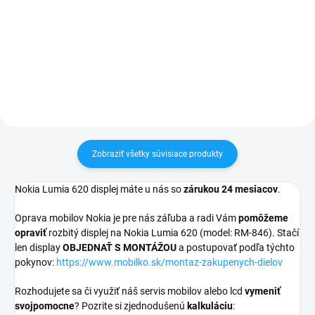
pri nákupe nad 60€ ZDARMA✅
✅ Záruka 24 mesiacov✅ Doprava
Zakúpený tovar je možné do
pri nákupe nad 60€ ZDARMA✅
30 dní vrátiť✅ Tovar skladom -
Zakúpený tovar je možné do
odosielame ihneď po objednaní
30 dní vrátiť✅ Možnosť nechať
zakúpený diel namontovať
Zobraziť všetky súvisiace produkty
Nokia Lumia 620 displej máte u nás so
zárukou 24 mesiacov
.
Oprava mobilov Nokia je pre nás záľuba a radi Vám
pomôžeme
opraviť
rozbitý displej na Nokia Lumia 620 (model: RM-846). Stačí
len display
OBJEDNAŤ S MONTÁŽOU
a postupovať podľa týchto
pokynov:
https://www.mobilko.sk/montaz-zakupenych-dielov
Rozhodujete sa či využiť náš servis mobilov alebo lcd
vymeniť
svojpomocne
? Pozrite si zjednodušenú
kalkuláciu
: