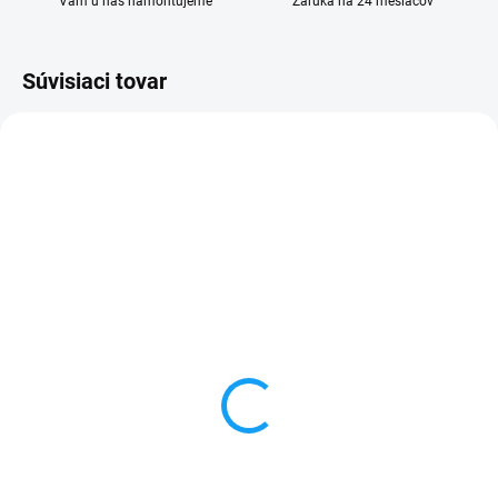
Vám u nás namontujeme
Záruka na 24 mesiacov
Súvisiaci tovar
VYPREDANÉ
SKLADOM
Nokia Lumia 620 (RM-
Dátový kábel USB /
846) dotykové sklo +
micro USB
rám
3,59 €
1 €
Do košíka
Detail
✅ Záruka 24 mesiacov✅ Doprava