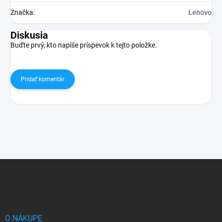
Značka
:
Lenovo
Diskusia
Buďte prvý, kto napíše príspevok k tejto položke.
Pridať komentár
Z
á
p
ä
t
i
O NÁKUPE