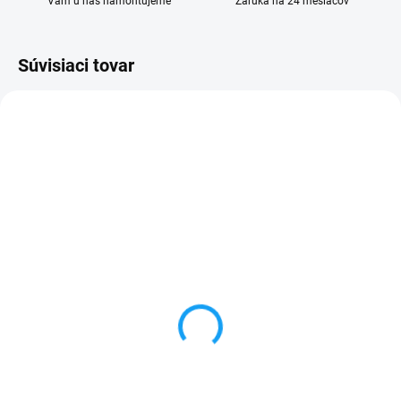
Vám u nás namontujeme
Záruka na 24 mesiacov
Súvisiaci tovar
SKLADOM
SKLADOM
Lenovo A606 dotykové
Dátový kábel USB /
sklo
micro USB
1 €
3,59 €
Detail
Do košíka
✅ Záruka 24 mesiacov✅ Doprava
✅ Záruka 24 mesiacov✅ Doprava