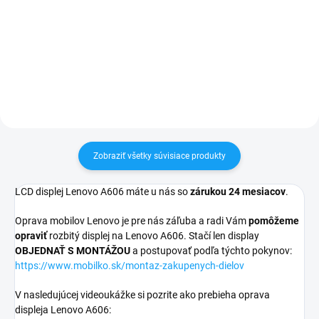
pri nákupe nad 60€ ZDARMA✅
pri nákupe nad 60€ ZDARMA✅
Zakúpený tovar je možné do
Zakúpený tovar je možné do
30 dní vrátiť✅ Možnosť nechať
30 dní vrátiť✅ Tovar skladom -
zakúpený diel namontovať
odosielame ihneď po objednaní
Zobraziť všetky súvisiace produkty
LCD displej Lenovo A606 máte u nás so
zárukou 24 mesiacov
.
Oprava mobilov Lenovo je pre nás záľuba a radi Vám
pomôžeme
opraviť
rozbitý displej na Lenovo A606. Stačí len display
OBJEDNAŤ S MONTÁŽOU
a postupovať podľa týchto pokynov:
https://www.mobilko.sk/montaz-zakupenych-dielov
V nasledujúcej videoukážke si pozrite ako prebieha oprava
displeja Lenovo A606: