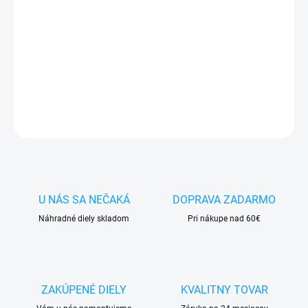
✅
Záruka 24 mesiacov
✅ Doprava
pri nákupe
nad 60€ ZDARMA
✅
Zakúpený tovar je možné
do 30 dní vrátiť
✅ Možnosť
nechať
zakúpený diel
namontovať
DETAILNÉ INFORMÁCIE
OPÝTAŤ SA
STRÁŽIŤ
U NÁS SA NEČAKÁ
DOPRAVA ZADARMO
Náhradné diely skladom
Pri nákupe nad 60€
ZAKÚPENÉ DIELY
KVALITNY TOVAR