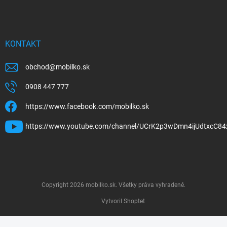
KONTAKT
obchod
@
mobilko.sk
0908 447 777
https://www.facebook.com/mobilko.sk
https://www.youtube.com/channel/UCrK2p3wDmn4ijUdtxcC84
Copyright 2026
mobilko.sk
. Všetky práva vyhradené.
Vytvoril Shoptet