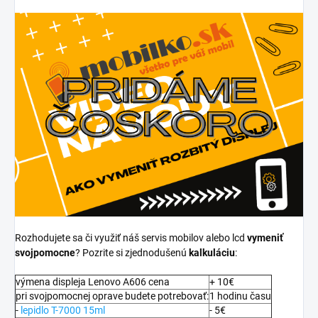
Rozhodujete sa či využiť náš servis mobilov alebo lcd
vymeniť
svojpomocne
? Pozrite si zjednodušenú
kalkuláciu
:
výmena displeja Lenovo A606 cena
+ 10€
pri svojpomocnej oprave budete potrebovať:
1 hodinu času
-
lepidlo T-7000 15ml
- 5€