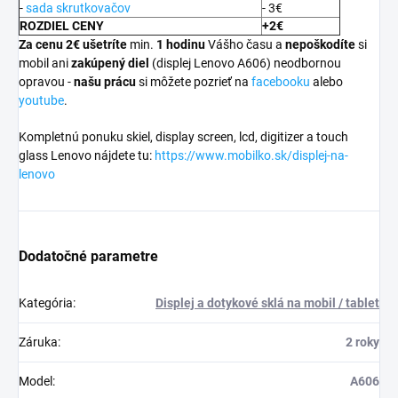
-
sada skrutkovačov
- 3€
ROZDIEL CENY
+2€
Za cenu 2€ ušetríte
min.
1 hodinu
Vášho času a
nepoškodíte
si
mobil ani
zakúpený diel
(displej Lenovo A606) neodbornou
opravou -
našu prácu
si môžete pozrieť na
facebooku
alebo
youtube
.
Kompletnú ponuku skiel, display screen, lcd, digitizer a touch
glass
Lenovo nájdete tu:
​https://www.mobilko.sk/displej-na-
lenovo
Dodatočné parametre
Kategória
:
Displej a dotykové sklá na mobil / tablet
Záruka
:
2 roky
Model
:
A606