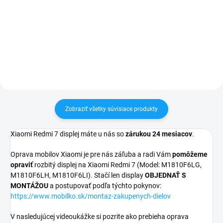
min. 80%✅ Doprava pri nákupe
24h✅ Doprava pri nákupe nad
nad 60€ ZDARMA✅ Zakúpený
60€ ZDARMA✅ Zakúpený tovar je
tovar je možné do 30 dní vrátiť✅
možné do 30 dní vrátiť✅
Možnosť nechať zakúpený diel
Vynikajúca ochrana displeja pred
namontovať
poškodením
Zobraziť všetky súvisiace produkty
Xiaomi Redmi 7 displej máte u nás so
zárukou 24 mesiacov
.
Oprava mobilov Xiaomi je pre nás záľuba a radi Vám
pomôžeme
opraviť
rozbitý displej na Xiaomi Redmi 7 (Model: M1810F6LG,
M1810F6LH, M1810F6LI). Stačí len display
OBJEDNAŤ S
MONTÁŽOU
a postupovať podľa týchto pokynov:
https://www.mobilko.sk/montaz-zakupenych-dielov
V nasledujúcej videoukážke si pozrite ako prebieha oprava