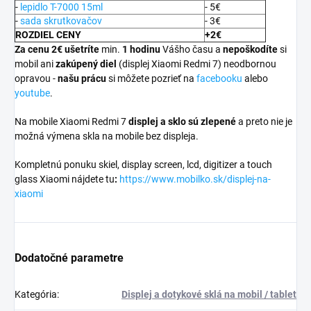
-
lepidlo T-7000 15ml
- 5€
-
sada skrutkovačov
- 3€
ROZDIEL CENY
+2€
Za cenu 2€ ušetríte
min.
1 hodinu
Vášho času a
nepoškodíte
si
mobil ani
zakúpený diel
(displej Xiaomi Redmi 7) neodbornou
opravou -
našu prácu
si môžete pozrieť na
facebooku
alebo
youtube
.
Na mobile Xiaomi Redmi 7
displej a
sklo sú zlepené
a preto nie je
možná výmena skla na mobile bez displeja.
Kompletnú ponuku skiel, display screen, lcd, digitizer a touch
glass Xiaomi nájdete tu
:
https://www.mobilko.sk/displej-na-
xiaomi
Dodatočné parametre
Kategória
:
Displej a dotykové sklá na mobil / tablet