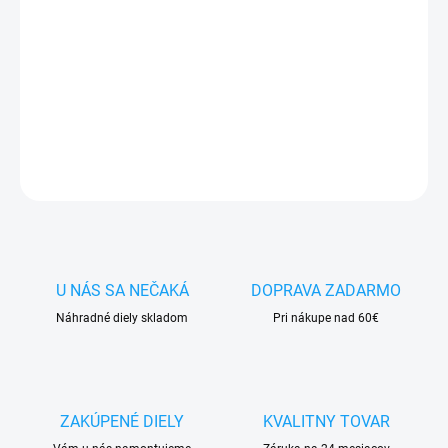
✅
Záruka 24 mesiacov
✅ Doprava
pri nákupe
nad 60€ ZDARMA
✅
Zakúpený tovar je možné
do 30 dní vrátiť
✅ Možnosť
nechať
zakúpený diel
namontovať
DETAILNÉ INFORMÁCIE
OPÝTAŤ SA
STRÁŽIŤ
U NÁS SA NEČAKÁ
DOPRAVA ZADARMO
Náhradné diely skladom
Pri nákupe nad 60€
ZAKÚPENÉ DIELY
KVALITNY TOVAR