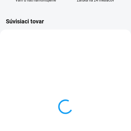
Vám u nás namontujeme
Záruka na 24 mesiacov
Súvisiaci tovar
SKLADOM
SKLADOM
Batéria Xiaomi Redmi 7
Ochranné sklo Xiaomi
(BN46) 4000mAh
Redmi 7 (M1810F6LG)
13,90 €
3,90 €
Detail
Do košíka
✅ Záruka 1 rok na kapacitu
✅ Tovar skladom - posielame do