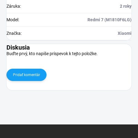
Záruka
:
2 roky
Model
:
Redmi 7 (M1810F6LG)
Značka
:
Xiaomi
Diskusia
Buďte prvý, kto napíše príspevok k tejto položke.
Pridať komentár
Z
á