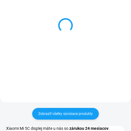
Ochranné sklo Xiaomi
Ultratenké gumené
Mi5C
puzdro Xiaomi Mi5C
priesvitné
1 €
1 €
Do košíka
Do košíka
✅ Tovar skladom - posielame do
24h✅ Doprava pri nákupe nad
✅ Záruka 24 mesiacov✅ Doprava
60€ ZDARMA✅ Zakúpený tovar je
pri nákupe nad 60€ ZDARMA✅
možné do 30 dní vrátiť✅
Zakúpený tovar je možné do
Vynikajúca ochrana displeja pred
30 dní vrátiť✅ Perfektná ochrana
poškodením
mobilu pred poškodením
Zobraziť všetky súvisiace produkty
Xiaomi Mi 5C displej máte u nás so
zárukou 24 mesiacov
.