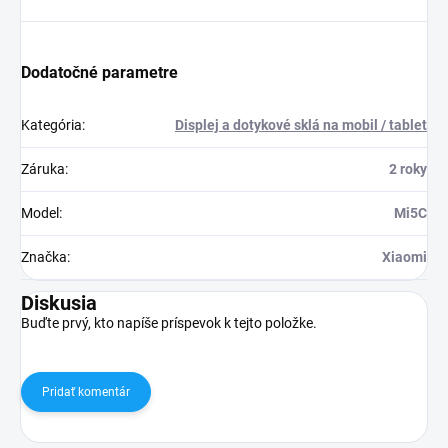
Dodatočné parametre
Kategória
:
Displej a dotykové sklá na mobil / tablet
Záruka
:
2 roky
Model
:
Mi5C
Značka
:
Xiaomi
Diskusia
Buďte prvý, kto napíše príspevok k tejto položke.
Pridať komentár