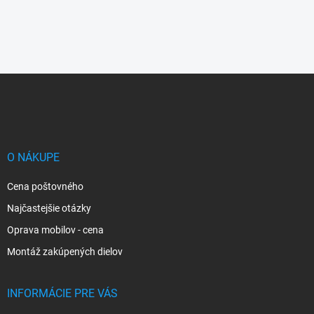
Z
á
p
ä
t
i
O NÁKUPE
e
Cena poštovného
Najčastejšie otázky
Oprava mobilov - cena
Montáž zakúpených dielov
INFORMÁCIE PRE VÁS