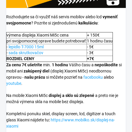
Rozhodujete sa či využiť náš servis mobilov alebo lcd
vymeniť
svojpomocne
? Pozrite si zjednodušenú
kalkuláciu
:
výmena displeja Xiaomi Mi5c cena
+ 150€
pri svojpomocnej oprave budete potrebovať:
1 hodinu času
-
lepidlo T-7000 15ml
- 5€
-
sada skrutkovačov
- 3€
ROZDIEL CENY
+7€
Za cenu 7€ ušetríte
min.
1 hodinu
Vášho času a
nepoškodíte
si
mobil ani
zakúpený diel
(displej Xiaomi Mi5c) neodbornou
opravou -
našu prácu
si môžete pozrieť na
facebooku
alebo
youtube
.
Na mobile Xiaomi Mi5c
displej a
sklo sú zlepené
a preto nie je
možná výmena skla na mobile bez displeja.
Kompletnú ponuku skiel, display screen, lcd, digitizer a touch
glass Xiaomi nájdete tu
:
https://www.mobilko.sk/displej-na-
xiaomi