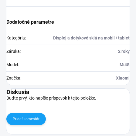
Dodatočné parametre
Kategória
:
Displej a dotykové sklá na mobil / tablet
Záruka
:
2 roky
Model
:
Mi4S
Značka
:
Xiaomi
Diskusia
Buďte prvý, kto napíše príspevok k tejto položke.
Pridať komentár