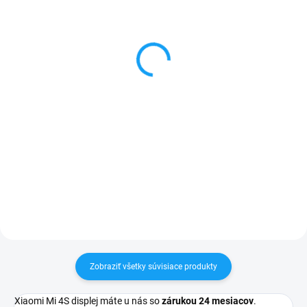
Dátový kábel USB /
Forcell nabíjačka micro
micro USB
USB + 1x USB
3,59 €
6,59 €
Do košíka
Detail
✅ Záruka 24 mesiacov✅ Doprava
✅ Záruka 24 mesiacov✅ Doprava
pri nákupe nad 60€ ZDARMA✅
pri nákupe nad 60€ ZDARMA✅
Zakúpený tovar je možné do
Zakúpený tovar je možné do
30 dní vrátiť✅ Tovar skladom -
30 dní vrátiť✅ Tovar skladom -
odosielame ihneď po objednaní
odosielame ihneď po objednaní
Zobraziť všetky súvisiace produkty
Xiaomi Mi 4S displej máte u nás so
zárukou 24 mesiacov
.