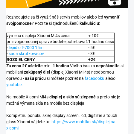
Rozhodujete sa či využiť náš servis mobilov alebo lcd
vymeniť
svojpomocne
? Pozrite si zjednodušenú
kalkuláciu
:
výmena displeja Xiaomi Mi4s cena
+ 10€
pri svojpomocnej oprave budete potrebovať:
1 hodinu času
-
lepidlo T-7000 15ml
- 5€
-
sada skrutkovačov
- 3€
ROZDIEL CENY
+2€
Za cenu 2€ ušetríte
min.
1 hodinu
Vášho času a
nepoškodíte
si
mobil ani
zakúpený diel
(displej Xiaomi Mi 4s) neodbornou
opravou -
našu prácu
si môžete pozrieť na
facebooku
alebo
youtube
.
Na mobile Xiaomi Mi4s
displej a
sklo sú zlepené
a preto nie je
možná výmena skla na mobile bez displeja.
Kompletnú ponuku skiel, display screen, lcd, digitizer a touch
glass Xiaomi nájdete tu
:
https://www.mobilko.sk/displej-na-
xiaomi