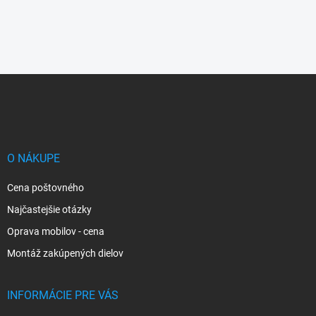
Z
á
p
ä
t
i
O NÁKUPE
e
Cena poštovného
Najčastejšie otázky
Oprava mobilov - cena
Montáž zakúpených dielov
INFORMÁCIE PRE VÁS