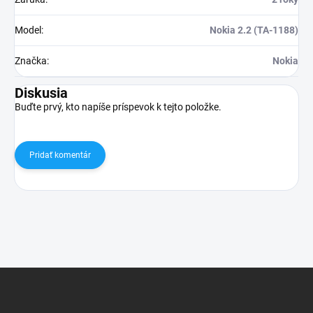
Model
:
Nokia 2.2 (TA-1188)
Značka
:
Nokia
Diskusia
Buďte prvý, kto napíše príspevok k tejto položke.
Pridať komentár
Z
á
p