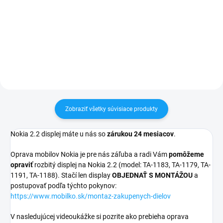
pri nákupe nad 60€ ZDARMA✅
pri nákupe nad 60€ ZDARMA✅
Zakúpený tovar je možné do
Zakúpený tovar je možné do
30 dní vrátiť✅ Tovar skladom -
30 dní vrátiť✅ Tovar skladom -
odosielame ihneď po objednaní
odosielame ihneď po objednaní
Zobraziť všetky súvisiace produkty
Nokia 2.2 displej máte u nás so
zárukou 24 mesiacov
.
Oprava mobilov Nokia je pre nás záľuba a radi Vám
pomôžeme
opraviť
rozbitý displej na Nokia 2.2 (model: TA-1183, TA-1179, TA-
1191, TA-1188). Stačí len display
OBJEDNAŤ S MONTÁŽOU
a
postupovať podľa týchto pokynov:
https://www.mobilko.sk/montaz-zakupenych-dielov
V nasledujúcej videoukážke si pozrite ako prebieha oprava