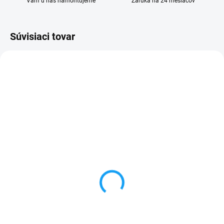
Vám u nás namontujeme
Záruka na 24 mesiacov
Súvisiaci tovar
SKLADOM
VYPREDANÉ
Dátový kábel USB /
Forcell nabíjačka micro
micro USB
USB + 1x USB
3,59 €
6,59 €
Do košíka
Detail
✅ Záruka 24 mesiacov✅ Doprava
✅ Záruka 24 mesiacov✅ Doprava