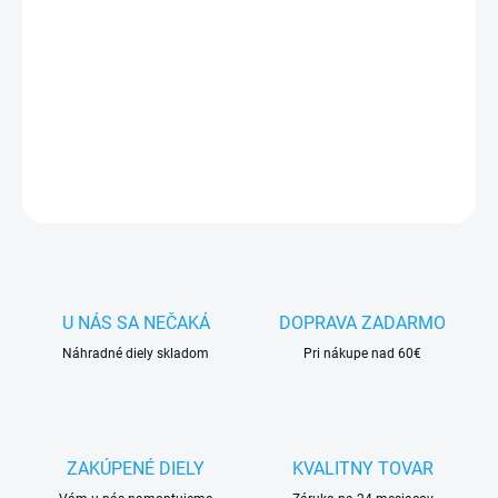
✅
Záruka 24 mesiacov
✅ Doprava
pri nákupe
nad 60€ ZDARMA
✅
Zakúpený tovar je možné
do 30 dní vrátiť
✅ Možnosť
nechať
zakúpený diel
namontovať
DETAILNÉ INFORMÁCIE
OPÝTAŤ SA
STRÁŽIŤ
U NÁS SA NEČAKÁ
DOPRAVA ZADARMO
Náhradné diely skladom
Pri nákupe nad 60€
ZAKÚPENÉ DIELY
KVALITNY TOVAR