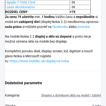
-
lepidlo T-7000 15ml
- 5€
-
sada skrutkovačov
- 3€
ROZDIEL CENY
+7€
Za cenu 7€ ušetríte
min.
1 hodinu
Vášho času a
nepoškodíte
si
mobil ani
zakúpený diel
(displej Nokia 2.2) neodbornou opravou -
našu prácu
si môžete pozrieť na
facebooku
alebo
youtube
.
Na mobile Nokia 2.2
displej a
sklo sú zlepené
a preto nie je
možná výmena skla na mobile bez displeja.
Kompletnú ponuku skiel, display screen, lcd, digitizer a touch
glass Nokia a Microsoft nájdete
tu:
https://www.mobilko.sk/displej-na-nokia
Dodatočné parametre
Kategória
:
Displej a dotykové sklá na mobil / tablet
Záruka
:
2 roky