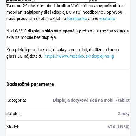
Za cenu 2€ ušetríte
min.
1 hodinu
Vášho času a
nepoškodíte
si
mobil ani
zakúpený diel
(displej LG V10) neodbornou opravou -
našu prácu
si môžete pozrieť na
facebooku
alebo
youtube
.
Na LG V10
displej a
sklo sú zlepené
a preto nie je možná výmena
skla na mobile bez displeja.
Kompletnú ponuku skiel, display screen, lcd, digitizer a touch
glass LG nájdete tu:
https://www.mobilko.sk/displej-na-lg
Dodatočné parametre
Kategória
:
Displej a dotykové sklá na mobil / tablet
Záruka
:
2 roky
Model
:
V10 (H960)