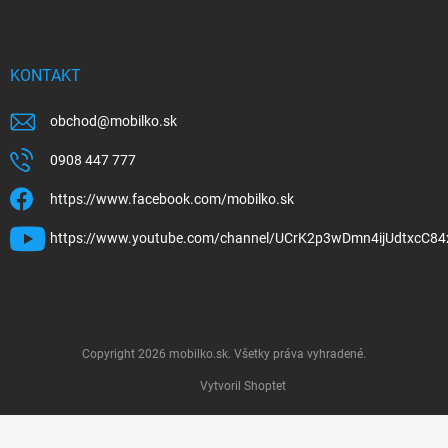
KONTAKT
obchod
@
mobilko.sk
0908 447 777
https://www.facebook.com/mobilko.sk
https://www.youtube.com/channel/UCrK2p3wDmn4ijUdtxcC84
Copyright 2026
mobilko.sk
. Všetky práva vyhradené.
Vytvoril Shoptet