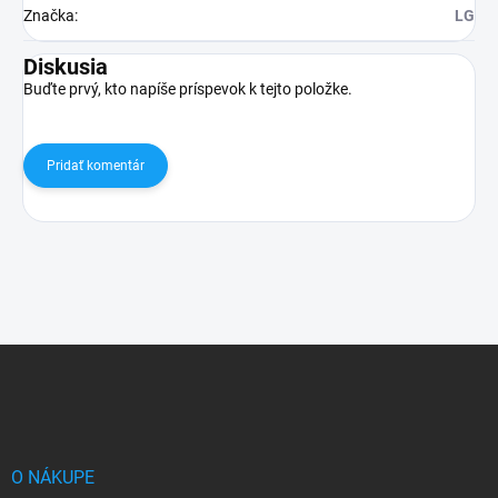
Značka
:
LG
Diskusia
Buďte prvý, kto napíše príspevok k tejto položke.
Pridať komentár
Z
á
p
ä
t
i
O NÁKUPE