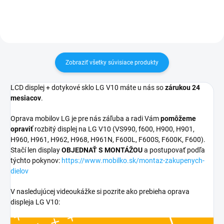
Zobraziť všetky súvisiace produkty
LCD displej + dotykové sklo LG V10 máte u nás so
zárukou 24
mesiacov
.
Oprava mobilov LG je pre nás záľuba a radi Vám
pomôžeme
opraviť
rozbitý displej na LG V10 (VS990, f600, H900, H901,
H960, H961, H962, H968, H961N, F600L, F600S, F600K, F600).
Stačí len display
OBJEDNAŤ S MONTÁŽOU
a postupovať podľa
týchto pokynov:
https://www.mobilko.sk/montaz-zakupenych-
dielov
V nasledujúcej videoukážke si pozrite ako prebieha oprava
displeja LG V10: