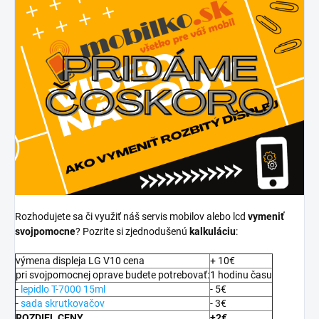
Rozhodujete sa či využiť náš servis mobilov alebo lcd
vymeniť
svojpomocne
? Pozrite si zjednodušenú
kalkuláciu
:
výmena displeja LG V10 cena
+ 10€
pri svojpomocnej oprave budete potrebovať:
1 hodinu času
-
lepidlo T-7000 15ml
- 5€
-
sada skrutkovačov
- 3€
ROZDIEL CENY
+2€