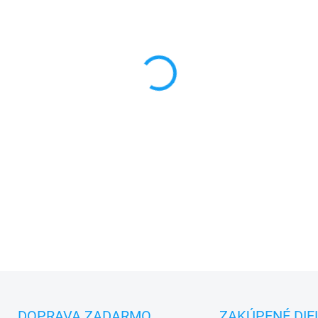
MONTÁŽ
MÔŽEME DORUČIŤ DO:
10.8.2
−
+
✅
Záruka 24 mesiacov
✅ Doprava
pri nákupe
nad 6
✅
Zakúpený tovar je možné
d
✅ Možnosť
nechať
zakúpený
DETAILNÉ INFORMÁCIE
DOPRAVA ZADARMO
ZAKÚPENÉ DIE