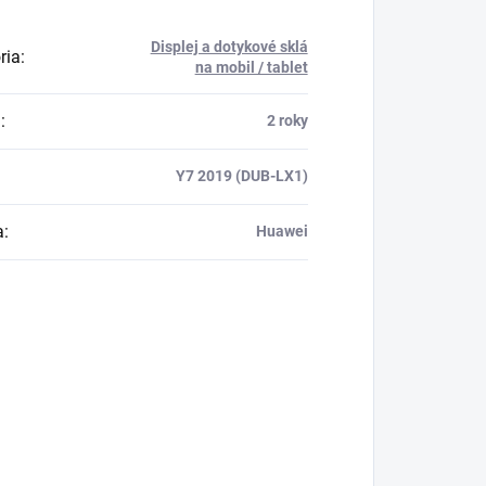
Displej a dotykové sklá
ria
:
na mobil / tablet
a
:
2 roky
Y7 2019 (DUB-LX1)
a
:
Huawei