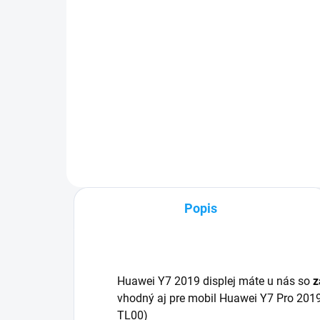
5,
Do košíka
✅ Tovar skladom - posielame do
24h✅ Doprava pri nákupe nad
✅ Z
60€ ZDARMA✅ Zakúpený tovar je
pri
možné do 30 dní vrátiť✅
Zak
Vynikajúca ochrana displeja pred
30 
poškodením
mob
Popis
Huawei Y7 2019 displej máte u nás so
z
vhodný aj pre mobil Huawei Y7 Pro 201
TL00)