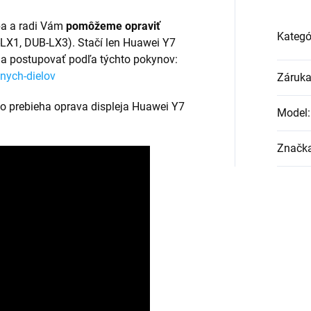
ba a radi Vám
pomôžeme opraviť
Kategó
-LX1, DUB-LX3). Stačí len Huawei Y7
a postupovať podľa týchto pokynov:
nych-dielov
Záruk
ko prebieha oprava displeja Huawei Y7
Model
:
Značk