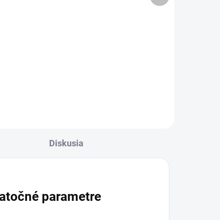
7,90 €
l
Detail
rava
✅
✅ Záruka 24 mesiacov✅ Doprava
pri nákupe nad 60€ ZDARMA✅
ť
Zakúpený tovar je možné do
30 dní vrátiť✅ Tovar skladom -
odosielame ihneď po objednaní
Diskusia
atočné parametre