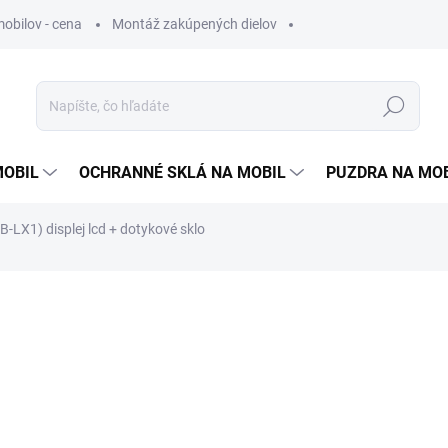
obilov - cena
Montáž zakúpených dielov
Hľadať
MOBIL
OCHRANNÉ SKLÁ NA MOBIL
PUZDRA NA MO
-LX1) displej lcd + dotykové sklo
otenia
22,90 €
18,62 €
bez DPH
Jednotková
SKLADOM
cena: