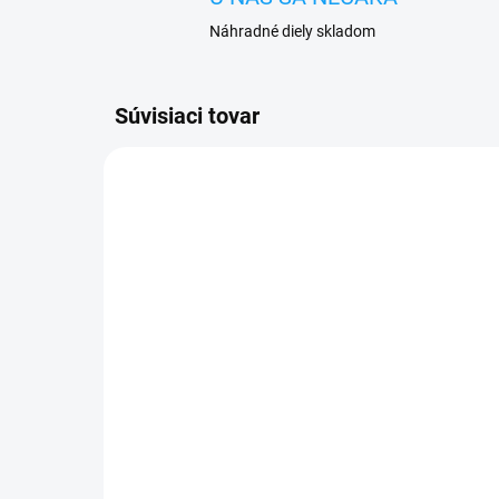
Náhradné diely skladom
Súvisiaci tovar
SKLADOM
Ochranné sklo Huawei Y7
Ot
2019 (DUB-LX1)
pu
(D
3,90 €