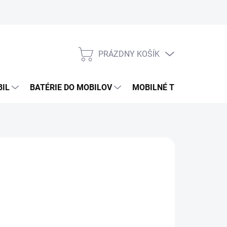
PRÁZDNY KOŠÍK
NÁKUPNÝ
KOŠÍK
BIL
BATÉRIE DO MOBILOV
MOBILNÉ TELEFÓNY