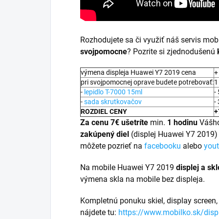
Rozhodujete sa či využiť náš servis mo
svojpomocne
? Pozrite si zjednodušenú
výmena displeja Huawei Y7 2019 cena
+
pri svojpomocnej oprave budete potrebovať:
1
-
lepidlo T-7000 15ml
-
-
sada skrutkovačov
-
ROZDIEL CENY
+
Za cenu 7€ ušetríte
min.
1 hodinu
Vášh
zakúpený diel
(displej Huawei Y7 2019)
môžete pozrieť na
facebooku
alebo
you
Na mobile Huawei Y7 2019
displej a
skl
výmena skla na mobile bez displeja.
Kompletnú ponuku skiel, display screen, 
nájdete tu:
https://www.mobilko.sk/disp