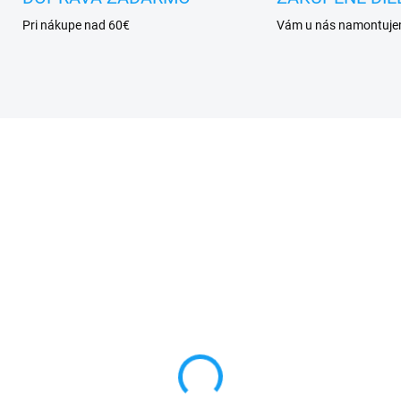
Pri nákupe nad 60€
Vám u nás namontuj
VYPREDANÉ
SKL
váracie knižkové
Sklo kamery Huawei Y
zdro Huawei Y7 2019
2019 (DUB-LX1)
UB-LX1) čierne
3 €