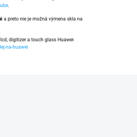
tube
.
né
a preto nie je možná výmena skla na
lcd, digitizer a touch glass Huawei
lej-na-huawei