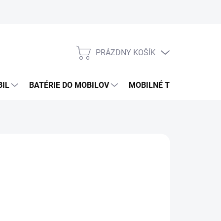
PRÁZDNY KOŠÍK
NÁKUPNÝ
KOŠÍK
BIL
BATÉRIE DO MOBILOV
MOBILNÉ TELEFÓNY