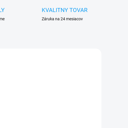
LY
KVALITNY TOVAR
eme
Záruka na 24 mesiacov
ADOM
SKLADOM
1)
Zadný kryt batérie
Huawei Y6 II (CAM-L21)