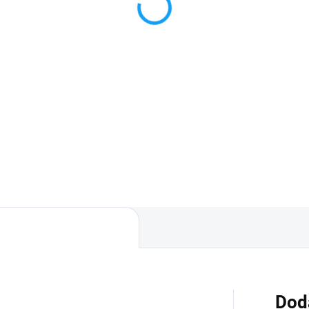
€
1,50 €
Detail
Detai
áruka 24 mesiacov✅ Doprava
✅ Záruka 24 mesiacov✅ Dop
 nákupe nad 60€ ZDARMA✅
pri nákupe nad 60€ ZDARMA
úpený tovar je možné do
Zakúpený tovar je možné do
dní vrátiť✅ Možnosť nechať
30 dní vrátiť✅ Možnosť necha
úpený diel namontovať
zakúpený diel namontovať
Dod