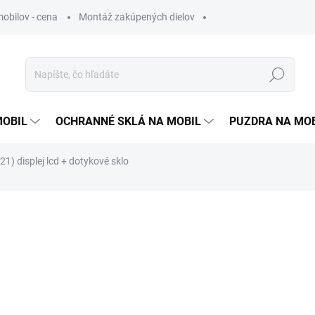
obilov - cena
Montáž zakúpených dielov
Hľadať
MOBIL
OCHRANNÉ SKLÁ NA MOBIL
PUZDRA NA MO
1) displej lcd + dotykové sklo
otenia
15 €
12,20 €
bez DPH
Jednotková
ZVOĽTE VARIANT
cena: