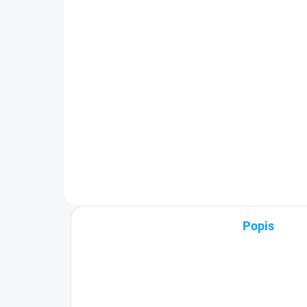
Huawei Y6 II (CAM-L21)
1 
1 €
Detail
✅ Z
pri
✅ Záruka 24 mesiacov✅ Doprava
Zak
pri nákupe nad 60€ ZDARMA✅
30 
Zakúpený tovar je možné do
zak
30 dní vrátiť✅ Možnosť nechať
zakúpený diel namontovať
Popis