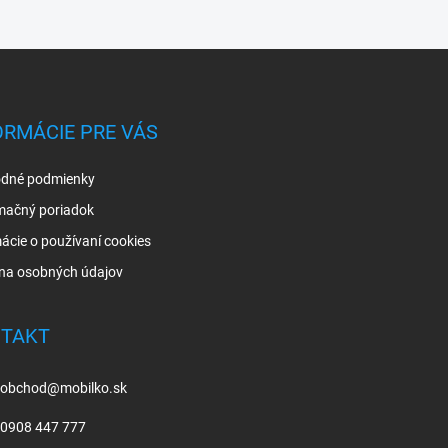
ORMÁCIE PRE VÁS
dné podmienky
mačný poriadok
ácie o používaní cookies
na osobných údajov
TAKT
obchod
@
mobilko.sk
0908 447 777