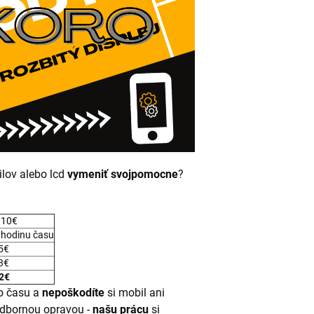
ilov alebo lcd
vymeniť svojpomocne
?
 10€
 hodinu času
 5€
 3€
2€
o času a
nepoškodíte
si mobil ani
odbornou opravou -
našu prácu
si