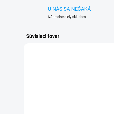
U NÁS SA NEČAKÁ
Náhradné diely skladom
Súvisiaci tovar
SKLADOM
Flex tlačidlo hlasitosti,
Hla
zapínania ON-OFF
Y6