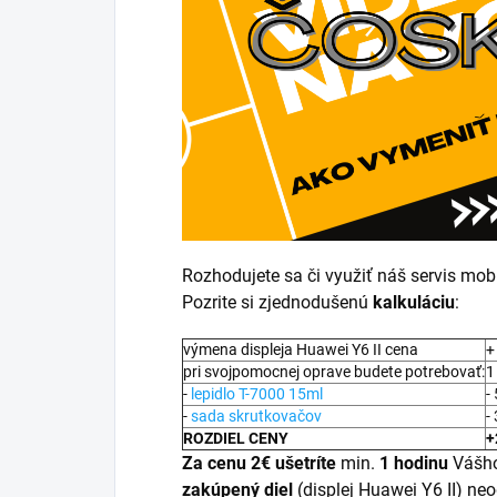
Rozhodujete sa či využiť náš servis mob
Pozrite si zjednodušenú
kalkuláciu
:
výmena displeja Huawei Y6 II cena
+
pri svojpomocnej oprave budete potrebovať:
1
-
lepidlo T-7000 15ml
-
-
sada skrutkovačov
-
ROZDIEL CENY
+
Za cenu 2€ ušetríte
min.
1 hodinu
Vášh
zakúpený diel
(displej Huawei Y6 II) ne