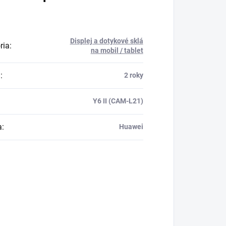
Displej a dotykové sklá
ria
:
na mobil / tablet
a
:
2 roky
Y6 II (CAM-L21)
a
:
Huawei