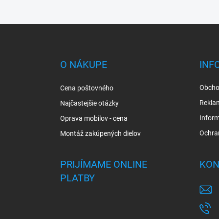
Z
á
p
ä
O NÁKUPE
INF
t
i
Obcho
Cena poštovného
e
Rekla
Najčastejšie otázky
Inform
Oprava mobilov - cena
Ochra
Montáž zakúpených dielov
PRIJÍMAME ONLINE
KON
PLATBY