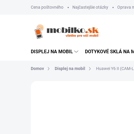
Prejsť
Cena poštovného
Najčastejšie otázky
Oprava m
na
obsah
DISPLEJ NA MOBIL
DOTYKOVÉ SKLÁ NA 
Domov
Displej na mobil
Huawei Y6 II (CAM-L2
Neohodnotené
Podrobnosti hodn