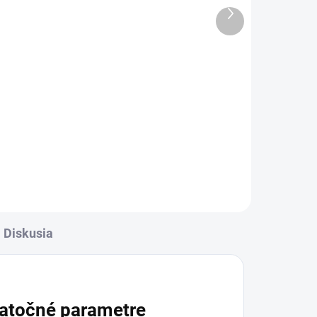
Ďalší
1 €
produkt
l
Detail
rava
✅ Záruka 24 mesiacov✅ Doprava
✅
pri nákupe nad 60€ ZDARMA✅
Zakúpený tovar je možné do
ť
30 dní vrátiť✅ Možnosť nechať
zakúpený diel namontovať
Diskusia
atočné parametre