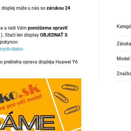
 displej máte u nás so
zárukou 24
Kategó
ba a radi Vám
pomôžeme opraviť
). Stačí len display
OBJEDNAŤ S
 pokynov:
Záruk
nych-dielov
Model
:
ko prebieha oprava displeja Huawei Y6
Značk