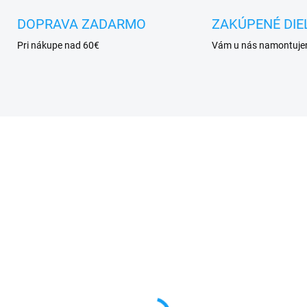
DOPRAVA ZADARMO
ZAKÚPENÉ DIE
Pri nákupe nad 60€
Vám u nás namontuj
SKLADOM
SKL
vný flex kábel Huawei
Huawei Y6 II (CAM-L2
 II (CAM-L21)
predná kamera