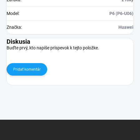
Model
:
P6 (P6-U06)
Značka
:
Huawei
Diskusia
Buďte prvý, kto napíše príspevok k tejto položke.
Pridať komentár
Z
á
p