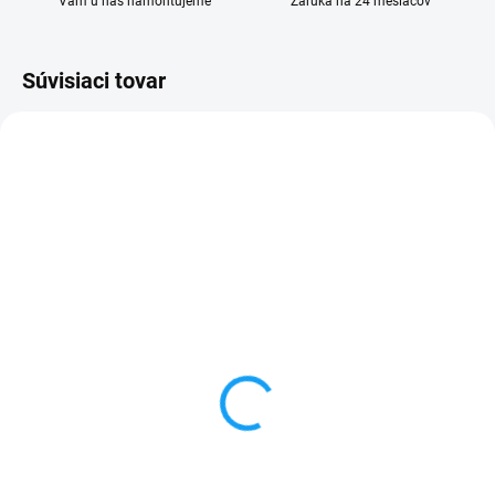
Vám u nás namontujeme
Záruka na 24 mesiacov
Súvisiaci tovar
SKLADOM
SKLADOM
Zadný kryt batérie
Ochranné sklo Huawei
Huawei Ascend P6 (P6-
P6 (P6-U06)
U06)
1 €
1 €
Do košíka
Detail
✅ Tovar skladom - posielame do