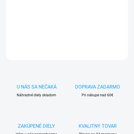
✅
Záruka 24 mesiacov
✅ Doprava
pri nákupe
nad 60€ ZDARMA
✅
Zakúpený tovar je možné
do 30 dní vrátiť
✅ Možnosť
nechať
zakúpený diel
namontovať
DETAILNÉ INFORMÁCIE
OPÝTAŤ SA
STRÁŽIŤ
U NÁS SA NEČAKÁ
DOPRAVA ZADARMO
Náhradné diely skladom
Pri nákupe nad 60€
ZAKÚPENÉ DIELY
KVALITNY TOVAR