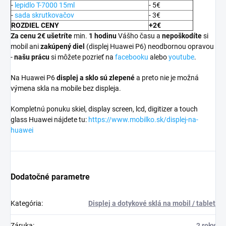
-
lepidlo T-7000 15ml
- 5€
-
sada skrutkovačov
- 3€
ROZDIEL CENY
+2€
Za cenu 2€ ušetríte
min.
1 hodinu
Vášho času a
nepoškodíte
si
mobil ani
zakúpený diel
(displej Huawei P6) neodbornou opravou
-
našu prácu
si môžete pozrieť na
facebooku
alebo
youtube
.
Na Huawei P6
displej a
sklo sú zlepené
a preto nie je možná
výmena skla na mobile bez displeja.
Kompletnú ponuku skiel, display screen, lcd, digitizer a touch
glass Huawei nájdete tu:
https://www.mobilko.sk/displej-na-
huawei
Dodatočné parametre
Kategória
:
Displej a dotykové sklá na mobil / tablet
Záruka
:
2 roky