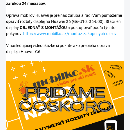
zárukou 24 mesiacov
.
Oprava mobilov Huawei je pre nás záľuba a radi Vám
pomôžeme
opraviť
rozbitý displej na Huawei G6 (G6-U10, G6-U00). Stačí len
display
OBJEDNAŤ S MONTÁŽOU
a postupovať podľa týchto
pokynov:
https://www.mobilko.sk/montaz-zakupenych-dielov
V nasledujúcej videoukážke si pozrite ako prebieha oprava
displeja Huawei G6: