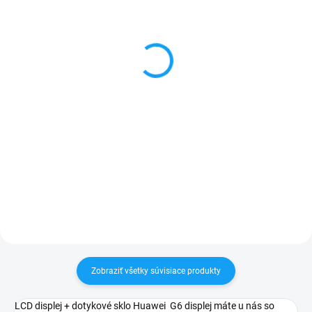
Flex tlačidlo hlasitosti,
Dátový kábel USB /
zapínania ON-OFF
micro USB
Huawei Ascend G6
3,59 €
1 €
Do košíka
Detail
✅ Záruka 24 mesiacov✅ Doprava
pri nákupe nad 60€ ZDARMA✅
✅ Záruka 24 mesiacov✅ Doprava
Zakúpený tovar je možné do
pri nákupe nad 60€ ZDARMA✅
30 dní vrátiť✅ Tovar skladom -
Zakúpený tovar je možné do
odosielame ihneď po objednaní
30 dní vrátiť✅ Možnosť nechať
zakúpený diel namontovať
Zobraziť všetky súvisiace produkty
LCD displej + dotykové sklo Huawei G6 displej máte u nás so