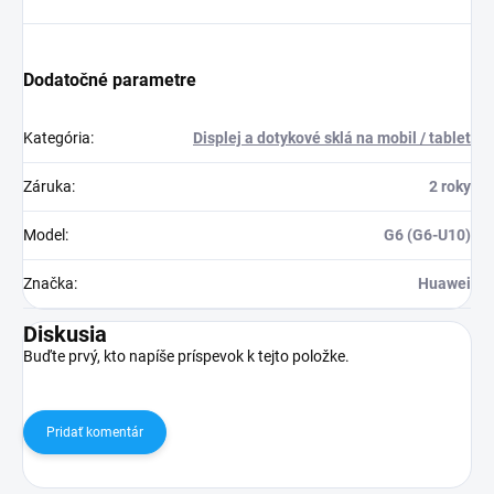
Dodatočné parametre
Kategória
:
Displej a dotykové sklá na mobil / tablet
Záruka
:
2 roky
Model
:
G6 (G6-U10)
Značka
:
Huawei
Diskusia
Buďte prvý, kto napíše príspevok k tejto položke.
Pridať komentár