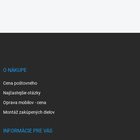
Z
á
p
ä
t
i
O NÁKUPE
e
Cena poštovného
Najčastejšie otázky
Oprava mobilov - cena
Montáž zakúpených dielov
INFORMÁCIE PRE VÁS