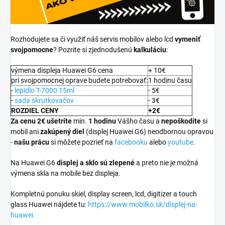
Rozhodujete sa či využiť náš servis mobilov alebo lcd
vymeniť
svojpomocne
? Pozrite si zjednodušenú
kalkuláciu
:
výmena displeja Huawei G6 cena
+ 10€
pri svojpomocnej oprave budete potrebovať:
1 hodinu času
-
lepidlo T-7000 15ml
- 5€
-
sada skrutkovačov
- 3€
ROZDIEL CENY
+2€
Za cenu 2€ ušetríte
min.
1 hodinu
Vášho času a
nepoškodíte
si
mobil ani
zakúpený diel
(displej Huawei G6) neodbornou opravou
-
našu prácu
si môžete pozrieť na
facebooku
alebo
youtube
.
Na Huawei G6
displej a
sklo sú zlepené
a preto nie je možná
výmena skla na mobile bez displeja.
Kompletnú ponuku skiel, display screen, lcd, digitizer a touch
glass Huawei nájdete tu:
https://www.mobilko.sk/displej-na-
huawei