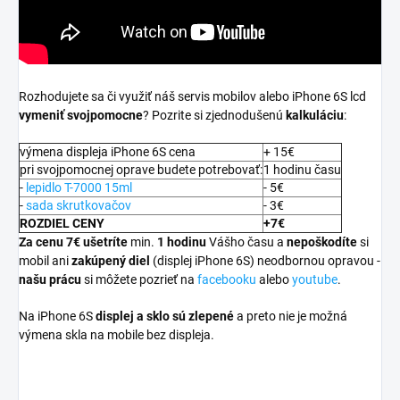
Rozhodujete sa či využiť náš servis mobilov alebo iPhone 6S lcd
vymeniť svojpomocne
? Pozrite si zjednodušenú
kalkuláciu
:
výmena displeja iPhone 6S cena
+ 15€
pri svojpomocnej oprave budete potrebovať:
1 hodinu času
-
lepidlo T-7000 15ml
- 5€
-
sada skrutkovačov
- 3€
ROZDIEL CENY
+7€
Za cenu 7€ ušetríte
min.
1 hodinu
Vášho času a
nepoškodíte
si
mobil ani
zakúpený diel
(displej iPhone 6S) neodbornou opravou -
našu prácu
si môžete pozrieť na
facebooku
alebo
youtube
.
Na iPhone 6S
displej a
sklo sú zlepené
a preto nie je možná
výmena skla na mobile bez displeja.