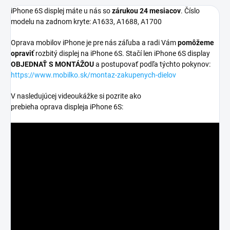
iPhone 6S displej máte u nás so
zárukou 24 mesiacov
. Číslo
modelu na zadnom kryte: A1633, A1688, A1700
Oprava mobilov iPhone je pre nás záľuba a radi Vám
pomôžeme
opraviť
rozbitý displej na iPhone 6S. Stačí len iPhone 6S display
OBJEDNAŤ S MONTÁŽOU
a postupovať podľa týchto pokynov:
https://www.mobilko.sk/montaz-zakupenych-dielov
V nasledujúcej videoukážke si pozrite ako
prebieha oprava displeja iPhone 6S: