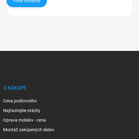
Pridať komentár
Z
á
p
ä
t
i
O NÁKUPE
e
Cena poštovného
Najčastejšie otázky
Oprava mobilov - cena
Montáž zakúpených dielov