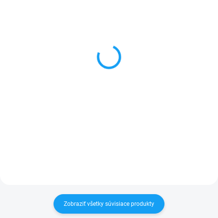
SKLADOM
SKLADOM
Batéria iPhone 6S
Ochranné sklo iPhone 6 /
1715mAh
iPhone 6S
10,50 €
3,90 €
Detail
Do košíka
✅ Záruka 1 rok na kapacitu
✅ Tovar skladom - posielame do
min. 80%✅ Doprava pri nákupe
24h✅ Doprava pri nákupe nad
nad 60€ ZDARMA✅ Zakúpený
60€ ZDARMA✅ Zakúpený tovar je
tovar je možné do 30 dní vrátiť✅
možné do 30 dní vrátiť✅
Možnosť nechať zakúpený diel
Vynikajúca ochrana displeja pred
namontovať
poškodením
Zobraziť všetky súvisiace produkty