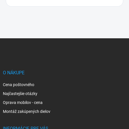
Z
á
p
ä
t
i
O NÁKUPE
e
Cena poštovného
Najčastejšie otázky
Oprava mobilov - cena
Montáž zakúpených dielov
INFORMÁCIE PRE VÁS