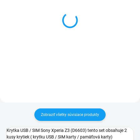
Flex ON-OFF, hlasitosti,
Ochranné sklo Sony
mikrofón Sony Xperia Z3
Xperia Z3 (D6603)
(D6603)
1 €
1 €
Do košíka
Detail
✅ Tovar skladom - posielame do
24h✅ Doprava pri nákupe nad
✅ Záruka 24 mesiacov✅ Doprava
60€ ZDARMA✅ Zakúpený tovar je
pri nákupe nad 60€ ZDARMA✅
možné do 30 dní vrátiť✅
Zakúpený tovar je možné do
Vynikajúca ochrana displeja pred
30 dní vrátiť✅ Možnosť nechať
poškodením
zakúpený diel namontovať
Zobraziť všetky súvisiace produkty
Krytka USB / SIM Sony Xperia Z3 (D6603) tento set obsahuje 2
kusy krytiek ( krytku USB / SIM karty / pamäťová karty)