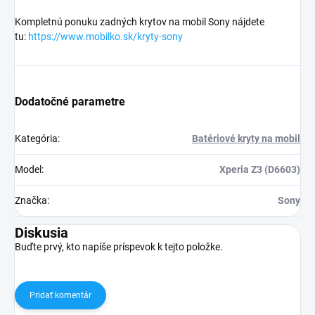
Kompletnú ponuku zadných krytov na mobil Sony nájdete
tu:
https://www.mobilko.sk/kryty-sony
Dodatočné parametre
Kategória
:
Batériové kryty na mobil
Model
:
Xperia Z3 (D6603)
Značka
:
Sony
Diskusia
Buďte prvý, kto napíše príspevok k tejto položke.
Pridať komentár