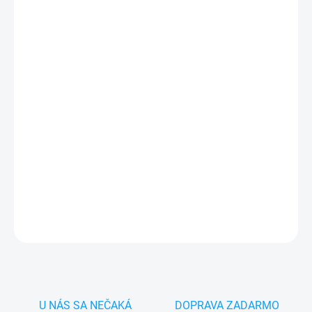
MÔŽEME DORUČIŤ DO:
ZVOĽTE VARIANT
−
+
Pridať do košíka
✅
Záruka 24 mesiacov
✅ Doprava
pri nákupe
nad 60€ ZDARMA
✅
Zakúpený tovar je možné
do 30 dní vrátiť
✅ Tovar
skladom
-
odosielame ihneď
po objednaní
DETAILNÉ INFORMÁCIE
OPÝTAŤ SA
STRÁŽIŤ
U NÁS SA NEČAKÁ
DOPRAVA ZADARMO