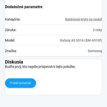
Dodatočné parametre
Kategória
:
Batériové kryty na mobil
Záruka
:
2 roky
Model
:
Galaxy A5 2016 (SM-A510f)
Značka
:
Samsung
Diskusia
Buďte prvý, kto napíše príspevok k tejto položke.
Pridať komentár