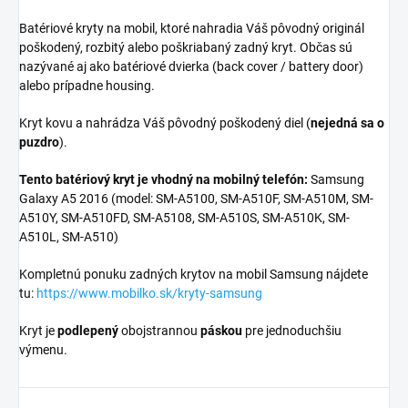
Batériové kryty na mobil, ktoré nahradia Váš pôvodný originál
poškodený, rozbitý alebo poškriabaný zadný kryt. Občas sú
nazývané aj ako batériové dvierka (back cover / battery door)
alebo prípadne housing.
Kryt kovu a nahrádza Váš pôvodný poškodený diel (
nejedná sa o
puzdro
).
Tento batériový kryt je vhodný na mobilný telefón:
Samsung
Galaxy A5 2016 (model: SM-A5100, SM-A510F, SM-A510M, SM-
A510Y, SM-A510FD, SM-A5108, SM-A510S, SM-A510K, SM-
A510L, SM-A510)
Kompletnú ponuku zadných krytov na mobil Samsung nájdete
tu:
https://www.mobilko.sk/kryty-samsung
Kryt je
podlepený
obojstrannou
páskou
pre jednoduchšiu
výmenu.