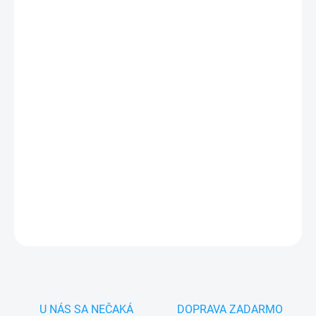
MÔŽEME DORUČIŤ DO:
ZVOĽTE VARIANT
−
+
Pridať do košíka
✅
Záruka 24 mesiacov
✅ Doprava
pri nákupe
nad 60€ ZDARMA
✅
Zakúpený tovar je možné
do 30 dní vrátiť
✅ Tovar
skladom
-
odosielame ihneď
po objednaní
DETAILNÉ INFORMÁCIE
OPÝTAŤ SA
STRÁŽIŤ
U NÁS SA NEČAKÁ
DOPRAVA ZADARMO