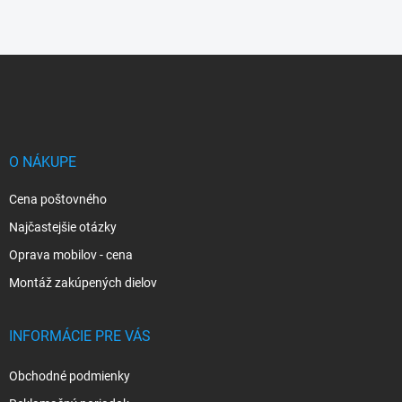
Z
á
p
ä
t
i
O NÁKUPE
e
Cena poštovného
Najčastejšie otázky
Oprava mobilov - cena
Montáž zakúpených dielov
INFORMÁCIE PRE VÁS
Obchodné podmienky