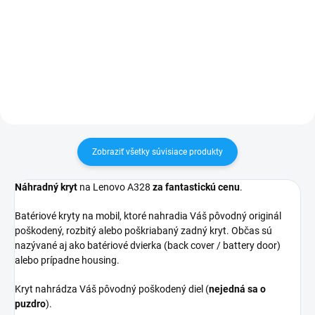
Zakúpený tovar je možné do
Zakúpený tovar je možné do
30 dní vrátiť✅ Možnosť nechať
30 dní vrátiť✅ Možnosť nechať
zakúpený diel namontovať
zakúpený diel namontovať
Zobraziť všetky súvisiace produkty
Náhradný kryt
na Lenovo A328
za fantastickú cenu
.
Batériové kryty na mobil, ktoré nahradia Váš pôvodný originál
poškodený, rozbitý alebo poškriabaný zadný kryt. Občas sú
nazývané aj ako batériové dvierka (back cover / battery door)
alebo prípadne housing.
Kryt nahrádza Váš pôvodný poškodený diel (
nejedná sa o
puzdro
).