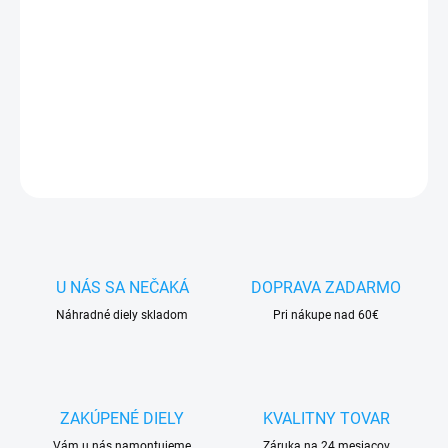
✅
Záruka 24 mesiacov
✅ Doprava
pri nákupe
nad 60€ ZDARMA
✅
Zakúpený tovar je možné
do 30 dní vrátiť
✅ Tovar
skladom
-
odosielame ihneď
po objednaní
DETAILNÉ INFORMÁCIE
OPÝTAŤ SA
STRÁŽIŤ
U NÁS SA NEČAKÁ
DOPRAVA ZADARMO
Náhradné diely skladom
Pri nákupe nad 60€
ZAKÚPENÉ DIELY
KVALITNY TOVAR
Vám u nás namontujeme
Záruka na 24 mesiacov