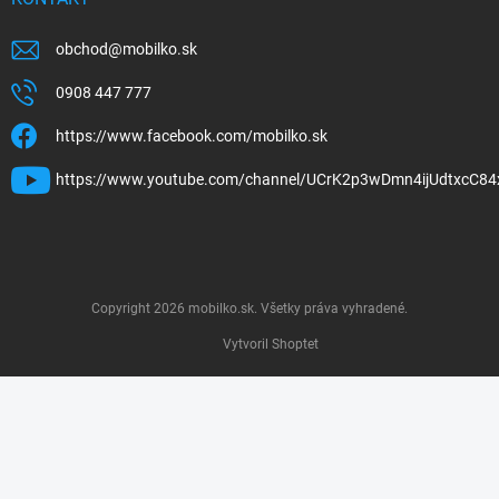
obchod
@
mobilko.sk
0908 447 777
https://www.facebook.com/mobilko.sk
https://www.youtube.com/channel/UCrK2p3wDmn4ijUdtxcC84
Copyright 2026
mobilko.sk
. Všetky práva vyhradené.
Vytvoril Shoptet