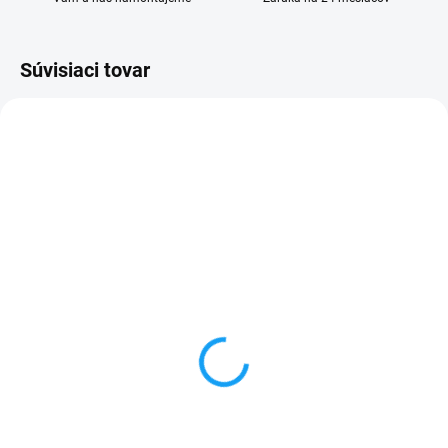
Súvisiaci tovar
SKLADOM
SKLADOM
Lenovo A328 displej lcd
Lenovo A328 dotykové
(bez dotykového skla)
sklo biele
1 €
1 €
Detail
Detail
✅ Záruka 24 mesiacov✅ Doprava
✅ Záruka 24 mesiacov✅ Doprava
pri nákupe nad 60€ ZDARMA✅
pri nákupe nad 60€ ZDARMA✅