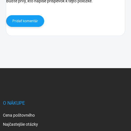
Buďte prvý, kto napíše príspevok k tejto položke.
Pridať komentár
Z
á
p
ä
t
i
O NÁKUPE
e
Cena poštovného
Najčastejšie otázky