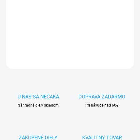
✅
Záruka 24 mesiacov
✅ Doprava
pri nákupe
nad 60€ ZDARMA
✅
Zakúpený tovar je možné
do 30 dní vrátiť
✅ Možnosť
nechať
zakúpený diel
namontovať
DETAILNÉ INFORMÁCIE
OPÝTAŤ SA
STRÁŽIŤ
U NÁS SA NEČAKÁ
DOPRAVA ZADARMO
Náhradné diely skladom
Pri nákupe nad 60€
ZAKÚPENÉ DIELY
KVALITNY TOVAR