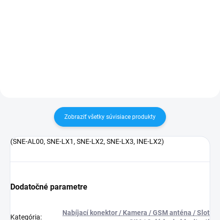
✅ Tovar skladom - posielame do
24h✅ Doprava pri nákupe nad
✅ Záruka 24 mesiacov✅ Doprava
60€ ZDARMA✅ Zakúpený tovar je
pri nákupe nad 60€ ZDARMA✅
možné do 30 dní vrátiť✅
Zakúpený tovar je možné do
Vynikajúca ochrana displeja pred
30 dní vrátiť✅ Možnosť nechať
poškodením
zakúpený diel namontovať
Zobraziť všetky súvisiace produkty
(SNE-AL00, SNE-LX1, SNE-LX2, SNE-LX3, INE-LX2)
Dodatočné parametre
Nabíjací konektor / Kamera / GSM anténa / Slot
Kategória
: