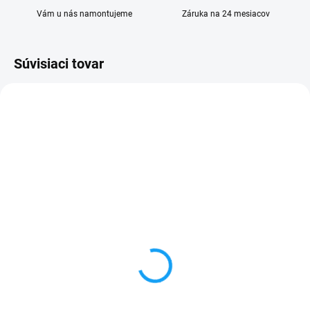
Vám u nás namontujeme
Záruka na 24 mesiacov
Súvisiaci tovar
SKLADOM
SKLADOM
Huawei Mate 20 Lite
Ochranné sklo Huawei
(SNE-LX1) displej lcd +
Mate 20 Lite (SNE-LX1)
dotykové sklo
3,90 €
20,90 €
Do košíka
Detail