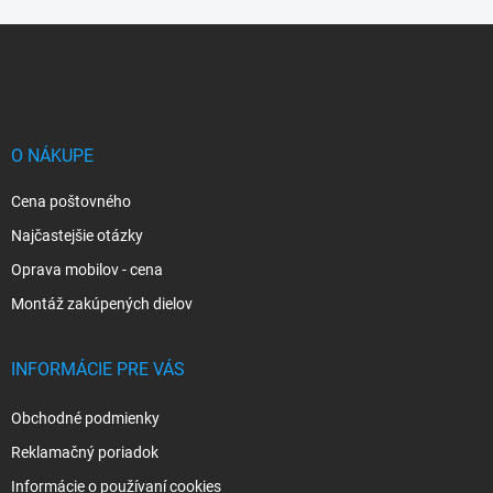
Z
á
p
ä
t
i
O NÁKUPE
e
Cena poštovného
Najčastejšie otázky
Oprava mobilov - cena
Montáž zakúpených dielov
INFORMÁCIE PRE VÁS
Obchodné podmienky
Reklamačný poriadok
Informácie o používaní cookies