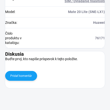
SIM / Ovládanie hlasitosti
Model
:
Mate 20 Lite (SNE-LX1)
Značka
:
Huawei
Číslo
produktu v
76171
katalógu
:
Diskusia
Buďte prvý, kto napíše príspevok k tejto položke.
Pridať komentár