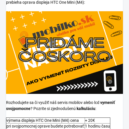
prebieha oprava displeja HTC One Mini (M4):
Rozhodujete sa či využiť náš servis mobilov alebo lcd
vymeniť
svojpomocne
? Pozrite si zjednodušenú
kalkuláciu
:
výmena displeja HTC One Mini (M4) cena
+ 20€
pri svojpomocnej oprave budete potrebovať:
1 hodinu času