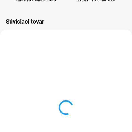
Vám u nás namontujeme
Záruka na 24 mesiacov
Súvisiaci tovar
SKLADOM
SKLADOM
Gumené puzdro HTC
Dátový kábel USB /
One Mini (M4) čierne
micro USB
1 €
3,59 €
Do košíka
Do košíka
✅ Záruka 24 mesiacov✅ Doprava
✅ Záruka 24 mesiacov✅ Doprava