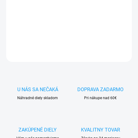
✅
Záruka 24 mesiacov
✅ Doprava
pri nákupe
nad 60€ ZDARMA
✅
Zakúpený tovar je možné
do 30 dní vrátiť
✅ Možnosť
nechať
zakúpený diel
namontovať
DETAILNÉ INFORMÁCIE
OPÝTAŤ SA
STRÁŽIŤ
U NÁS SA NEČAKÁ
DOPRAVA ZADARMO
Náhradné diely skladom
Pri nákupe nad 60€
ZAKÚPENÉ DIELY
KVALITNY TOVAR