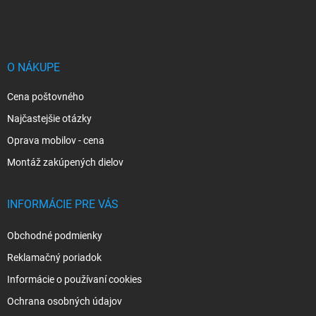
á
p
ä
t
i
O NÁKUPE
e
Cena poštovného
Najčastejšie otázky
Oprava mobilov - cena
Montáž zakúpených dielov
INFORMÁCIE PRE VÁS
Obchodné podmienky
Reklamačný poriadok
Informácie o používaní cookies
Ochrana osobných údajov