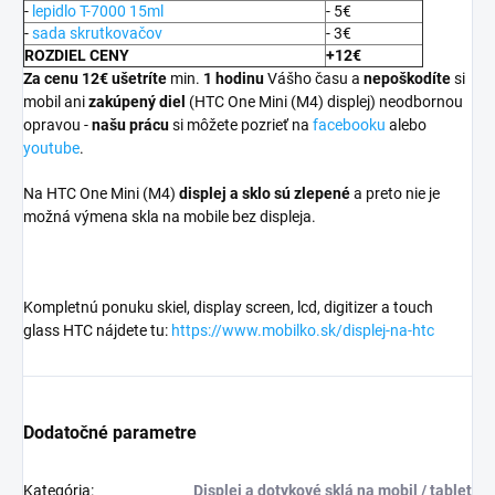
-
lepidlo T-7000 15ml
- 5€
-
sada skrutkovačov
- 3€
ROZDIEL CENY
+12€
Za cenu 12€ ušetríte
min.
1 hodinu
Vášho času a
nepoškodíte
si
mobil ani
zakúpený diel
(HTC One Mini (M4) displej) neodbornou
opravou -
našu prácu
si môžete pozrieť na
facebooku
alebo
youtube
.
Na HTC One Mini (M4)
displej a
sklo sú zlepené
a preto nie je
možná výmena skla na mobile bez displeja.
Kompletnú ponuku skiel, display screen, lcd, digitizer a touch
glass HTC nájdete tu:
https://www.mobilko.sk/displej-na-htc
Dodatočné parametre
Kategória
:
Displej a dotykové sklá na mobil / tablet