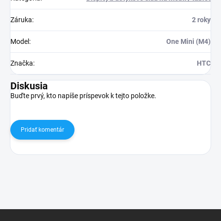
Záruka
:
2 roky
Model
:
One Mini (M4)
Značka
:
HTC
Diskusia
Buďte prvý, kto napíše príspevok k tejto položke.
Pridať komentár
Z