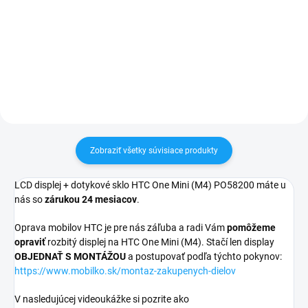
pri nákupe nad 60€ ZDARMA✅
pri nákupe nad 60€ ZDARMA✅
Zakúpený tovar je možné do
Zakúpený tovar je možné do
30 dní vrátiť✅ Perfektná ochrana
30 dní vrátiť✅ Tovar skladom -
mobilu pred poškodením
odosielame ihneď po objednaní
Zobraziť všetky súvisiace produkty
LCD displej + dotykové sklo HTC One Mini (M4) PO58200 máte u
nás so
zárukou 24 mesiacov
.
Oprava mobilov HTC je pre nás záľuba a radi Vám
pomôžeme
opraviť
rozbitý displej na HTC One Mini (M4). Stačí len display
OBJEDNAŤ S MONTÁŽOU
a postupovať podľa týchto pokynov:
https://www.mobilko.sk/montaz-zakupenych-dielov
V nasledujúcej videoukážke si pozrite ako