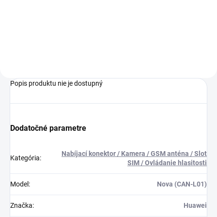
pri nákupe nad 60€ ZDARMA✅
Zakúpený tovar je možné do
30 dní vrátiť✅ Možnosť nechať
zakúpený diel namontovať
Popis produktu nie je dostupný
Dodatočné parametre
Nabíjací konektor / Kamera / GSM anténa / Slot
Kategória
:
SIM / Ovládanie hlasitosti
Model
:
Nova (CAN-L01)
Značka
:
Huawei