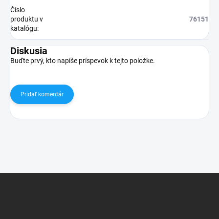
Číslo
produktu v
76151
katalógu
:
Diskusia
Buďte prvý, kto napíše príspevok k tejto položke.
Pridať komentár
Z
á
p
ä