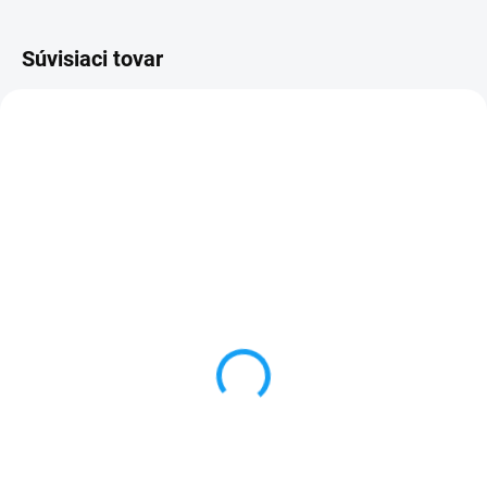
Súvisiaci tovar
VYPREDANÉ
Huawei Nova (CAN-L01)
displej lcd + dotykové
sklo čierna
21,90 €
Detail
✅ Záruka 24 mesiacov✅ Doprava