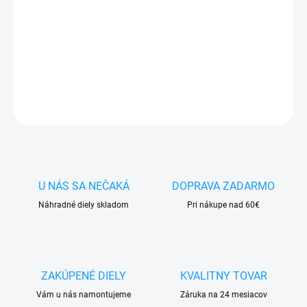
✅
Záruka 24 mesiacov
✅ Doprava
pri nákupe
nad 60€ ZDARMA
✅
Zakúpený tovar je možné
do 30 dní vrátiť
✅ Možnosť
nechať
zakúpený diel
namontovať
OPÝTAŤ SA
STRÁŽIŤ
U NÁS SA NEČAKÁ
DOPRAVA ZADARMO
Náhradné diely skladom
Pri nákupe nad 60€
ZAKÚPENÉ DIELY
KVALITNY TOVAR
Vám u nás namontujeme
Záruka na 24 mesiacov