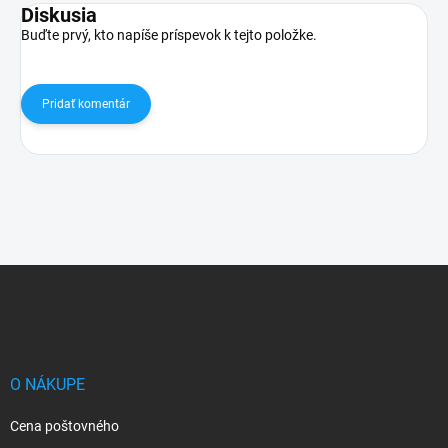
Diskusia
Buďte prvý, kto napíše príspevok k tejto položke.
Pridať komentár
Z
á
p
ä
t
i
O NÁKUPE
e
Cena poštovného