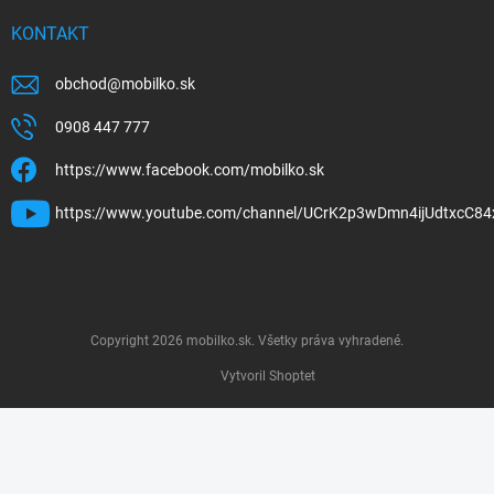
KONTAKT
obchod
@
mobilko.sk
0908 447 777
https://www.facebook.com/mobilko.sk
https://www.youtube.com/channel/UCrK2p3wDmn4ijUdtxcC84
Copyright 2026
mobilko.sk
. Všetky práva vyhradené.
Vytvoril Shoptet