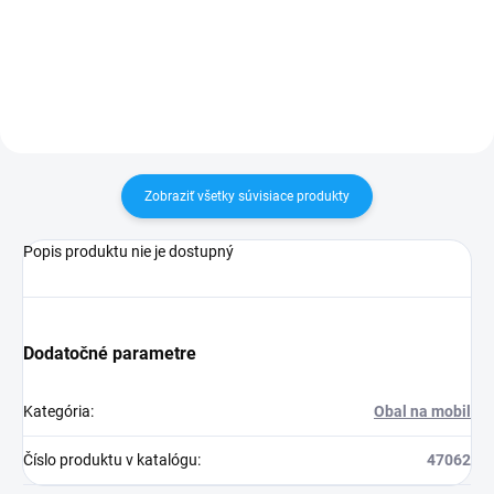
30 dní vrátiť✅ Tovar skladom -
30 dní vrátiť✅ Tovar skladom -
odosielame ihneď po objednaní
odosielame ihneď po objednaní
Zobraziť všetky súvisiace produkty
Popis produktu nie je dostupný
Dodatočné parametre
Kategória
:
Obal na mobil
Číslo produktu v katalógu
:
47062