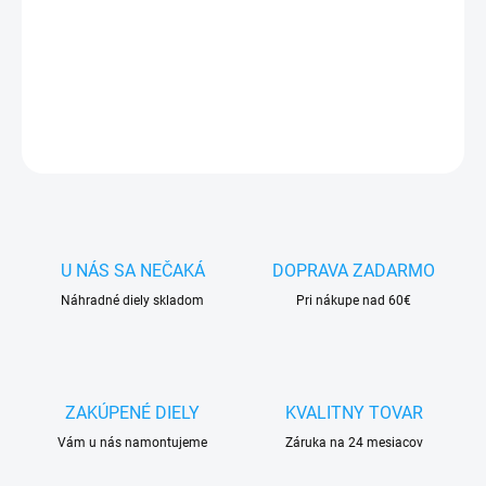
✅
Záruka 24 mesiacov
✅ Doprava
pri nákupe
nad 60€ ZDARMA
✅
Zakúpený tovar je možné
do 30 dní vrátiť
✅ Perfektná
ochrana
mobilu
pred poškodením
OPÝTAŤ SA
STRÁŽIŤ
U NÁS SA NEČAKÁ
DOPRAVA ZADARMO
Náhradné diely skladom
Pri nákupe nad 60€
ZAKÚPENÉ DIELY
KVALITNY TOVAR
Vám u nás namontujeme
Záruka na 24 mesiacov