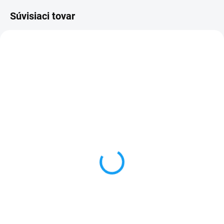
Súvisiaci tovar
SKLADOM
VYPREDANÉ
Dátový kábel USB /
Forcell nabíjačka micro
micro USB
USB + 1x USB
3,59 €
6,59 €
Do košíka
Detail
✅ Záruka 24 mesiacov✅ Doprava
✅ Záruka 24 mesiacov✅ Doprava
pri nákupe nad 60€ ZDARMA✅
pri nákupe nad 60€ ZDARMA✅
Zakúpený tovar je možné do
Zakúpený tovar je možné do