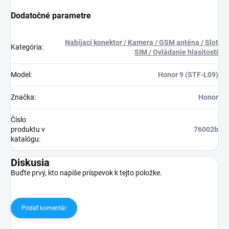
Dodatočné parametre
Nabíjací konektor / Kamera / GSM anténa / Slot
Kategória
:
SIM / Ovládanie hlasitosti
Model
:
Honor 9 (STF-L09)
Značka
:
Honor
Číslo
produktu v
76002b
katalógu
:
Diskusia
Buďte prvý, kto napíše príspevok k tejto položke.
Pridať komentár