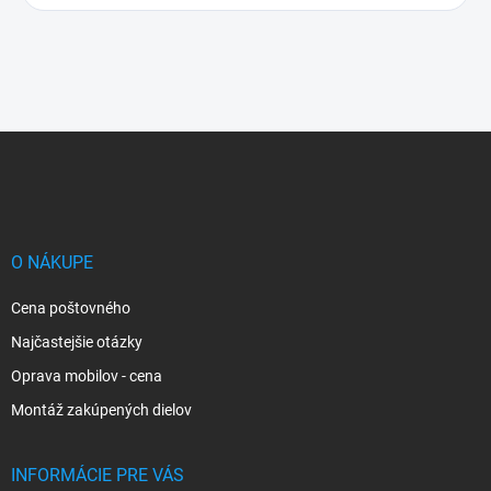
Z
á
p
ä
t
i
O NÁKUPE
e
Cena poštovného
Najčastejšie otázky
Oprava mobilov - cena
Montáž zakúpených dielov
INFORMÁCIE PRE VÁS