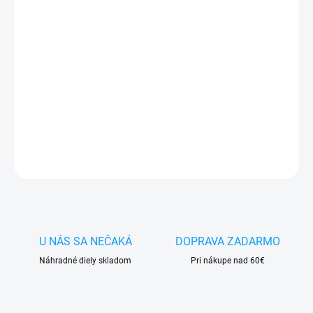
−
+
Pridať do košíka
✅
Záruka 24 mesiacov
✅ Doprava
pri nákupe
nad 60€ ZDARMA
✅
Zakúpený tovar je možné
do 30 dní vrátiť
✅ Možnosť
nechať
zakúpený diel
namontovať
DETAILNÉ INFORMÁCIE
OPÝTAŤ SA
STRÁŽIŤ
U NÁS SA NEČAKÁ
DOPRAVA ZADARMO
Náhradné diely skladom
Pri nákupe nad 60€