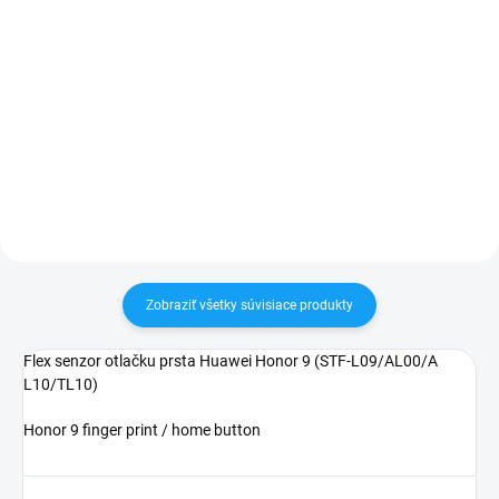
✅ Tovar skladom - posielame do
✅ Záruka 24 mesiacov✅ Doprava
24h✅ Doprava pri nákupe nad
pri nákupe nad 60€ ZDARMA✅
60€ ZDARMA✅ Zakúpený tovar je
Zakúpený tovar je možné do
možné do 30 dní vrátiť✅
30 dní vrátiť✅ Možnosť nechať
Vynikajúca ochrana displeja pred
zakúpený diel namontovať
poškodením
Zobraziť všetky súvisiace produkty
Flex senzor otlačku prsta Huawei Honor 9 (STF-L09/AL00/A
L10/TL10)
Honor 9 finger print / home button