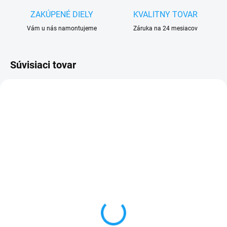
ZAKÚPENÉ DIELY
KVALITNY TOVAR
Vám u nás namontujeme
Záruka na 24 mesiacov
Súvisiaci tovar
VYPREDANÉ
SKLADOM
Ochranné sklo Honor 9
Zadný kryt batérie Honor
(STF-L09)
9 (STF-L09)
1 €
4,99 €
Detail
Detail