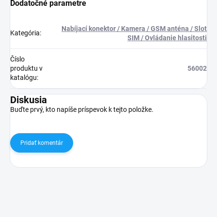
Dodatočné parametre
Nabíjací konektor / Kamera / GSM anténa / Slot
Kategória
:
SIM / Ovládanie hlasitosti
Číslo
produktu v
56002
katalógu
:
Diskusia
Buďte prvý, kto napíše príspevok k tejto položke.
Pridať komentár