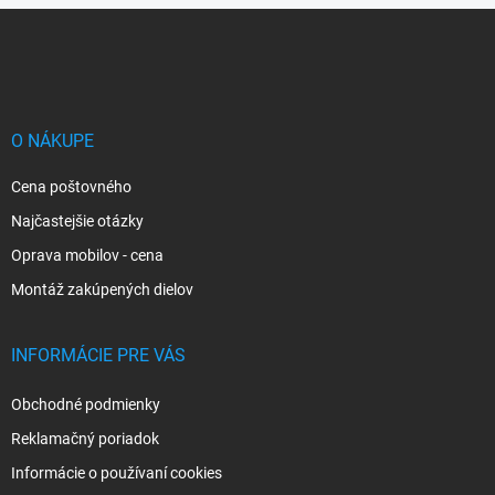
Z
á
p
ä
t
i
O NÁKUPE
e
Cena poštovného
Najčastejšie otázky
Oprava mobilov - cena
Montáž zakúpených dielov
INFORMÁCIE PRE VÁS
Obchodné podmienky
Reklamačný poriadok
Informácie o používaní cookies