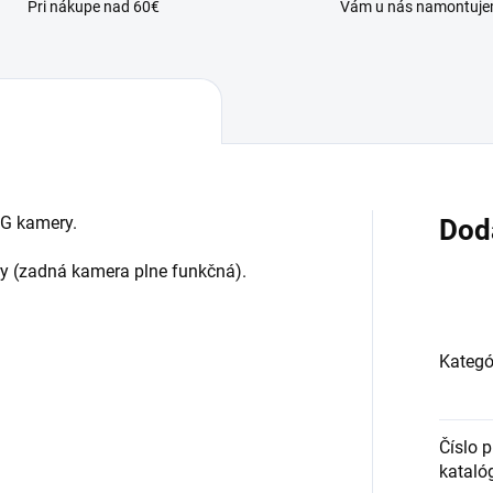
Pri nákupe nad 60€
Vám u nás namontuj
3G kamery.
Dod
y (zadná kamera plne funkčná).
Kategó
Číslo 
kataló