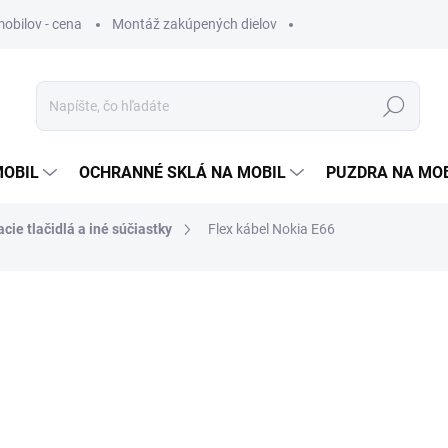
obilov - cena
Montáž zakúpených dielov
Hľadať
MOBIL
OCHRANNÉ SKLÁ NA MOBIL
PUZDRA NA MO
cie tlačidlá a iné súčiastky
Flex kábel Nokia E66
otenia
1 €
0,81 €
bez DPH
Jednotková
SKLADOM
cena: