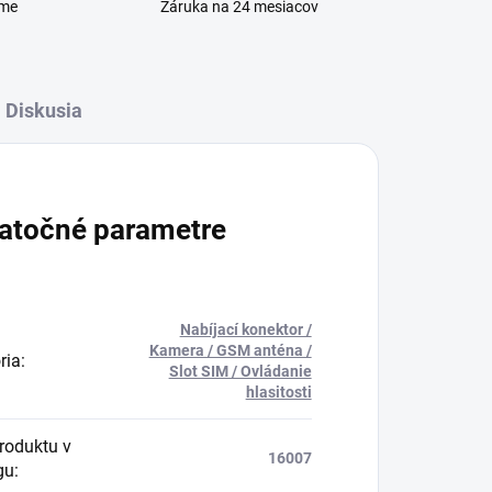
eme
Záruka na 24 mesiacov
Diskusia
atočné parametre
Nabíjací konektor /
Kamera / GSM anténa /
ria
:
Slot SIM / Ovládanie
hlasitosti
produktu v
16007
gu
: