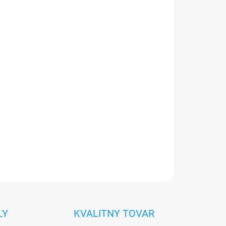
026
Pridať do košíka
0€ ZDARMA
o 30 dní vrátiť
 diel
namontovať
OPÝTAŤ SA
STRÁŽIŤ
LY
KVALITNY TOVAR