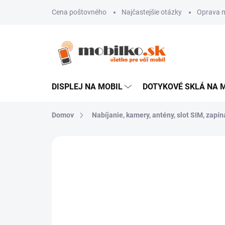
Prejsť
Cena poštovného
Najčastejšie otázky
Oprava m
na
obsah
DISPLEJ NA MOBIL
DOTYKOVÉ SKLÁ NA 
Domov
Nabíjanie, kamery, antény, slot SIM, zapína
Neohodnotené
Podrobnosti hodn