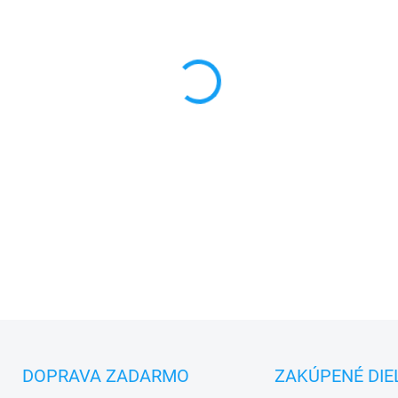
MONTÁŽ
MÔŽEME DORUČIŤ DO:
10.8.2
−
+
✅
Záruka 24 mesiacov
✅ Doprava
pri nákupe
nad 6
✅
Zakúpený tovar je možné
d
✅ Možnosť
nechať
zakúpený
DETAILNÉ INFORMÁCIE
DOPRAVA ZADARMO
ZAKÚPENÉ DIE