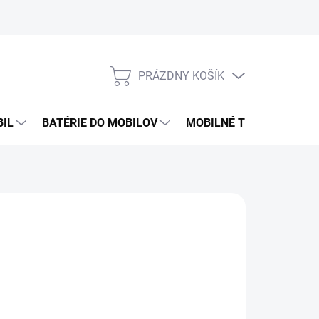
PRÁZDNY KOŠÍK
NÁKUPNÝ
KOŠÍK
BIL
BATÉRIE DO MOBILOV
MOBILNÉ TELEFÓNY