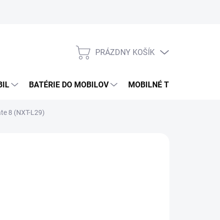
PRÁZDNY KOŠÍK
NÁKUPNÝ
KOŠÍK
BIL
BATÉRIE DO MOBILOV
MOBILNÉ TELEFÓNY
ate 8 (NXT-L29)