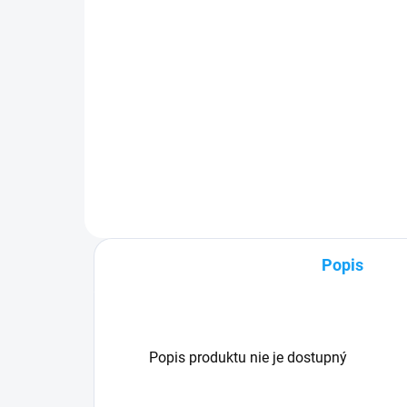
9,90 €
Detail
✅ T
24h
✅ Záruka 24 mesiacov✅ Doprava
60€
pri nákupe nad 60€ ZDARMA✅
mož
Zakúpený tovar je možné do
Vyni
30 dní vrátiť✅ Možnosť nechať
poš
zakúpený diel namontovať
Popis
Popis produktu nie je dostupný