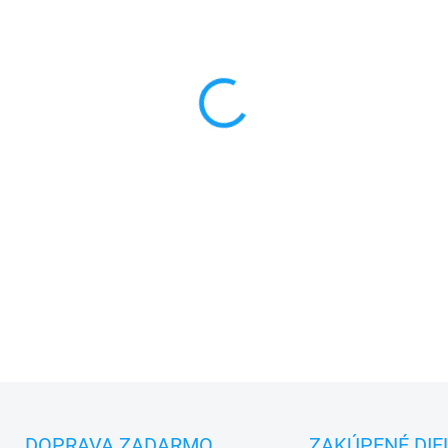
FARBA
MONTÁŽ
MÔŽEME DORUČIŤ DO:
ZVOĽT
−
+
✅
Záruka 24 mesiacov
✅ Doprava
pri nákupe
nad 6
✅
Zakúpený tovar je možné
d
✅ Možnosť
nechať
zakúpený
DOPRAVA ZADARMO
ZAKÚPENÉ DIE