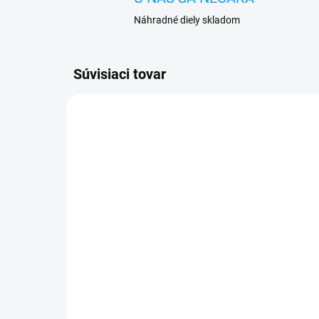
Náhradné diely skladom
Súvisiaci tovar
VYPREDANÉ
Huawei Mate 8 (NXT-L29)
Oc
displej lcd + dotykové
Ma
sklo
1 