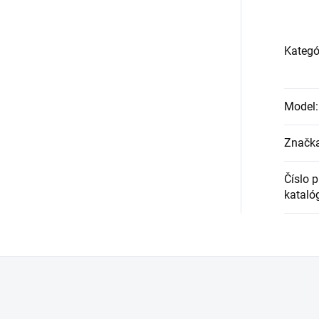
Kategó
Model
:
Značk
Číslo 
kataló