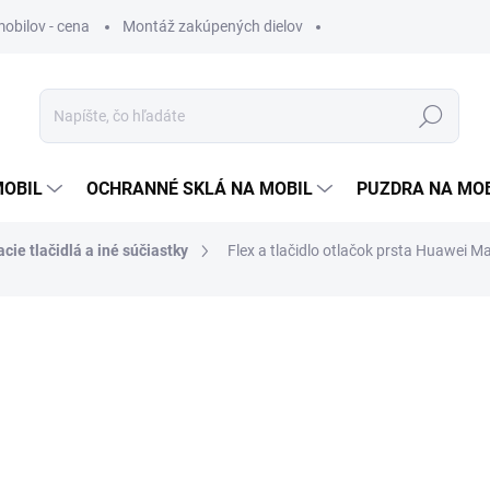
obilov - cena
Montáž zakúpených dielov
Hľadať
MOBIL
OCHRANNÉ SKLÁ NA MOBIL
PUZDRA NA MO
cie tlačidlá a iné súčiastky
Flex a tlačidlo otlačok prsta Huawei M
otenia
ZNAČKA:
HUAWEI
1 €
0,81 €
bez DPH
Jednotková
ZVOĽTE VARIANT
cena: