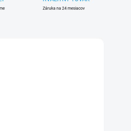
eme
Záruka na 24 mesiacov
ADOM
 8