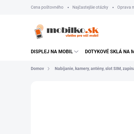
Prejsť
Cena poštovného
Najčastejšie otázky
Oprava m
na
obsah
DISPLEJ NA MOBIL
DOTYKOVÉ SKLÁ NA 
Domov
Nabíjanie, kamery, antény, slot SIM, zapína
Neohodnotené
Podrobnosti hodn