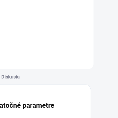
l
rava
✅
-
ní
Diskusia
atočné parametre