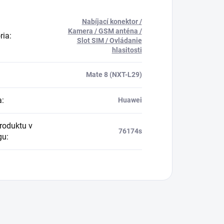
Nabíjací konektor /
Kamera / GSM anténa /
ria
:
Slot SIM / Ovládanie
hlasitosti
Mate 8 (NXT-L29)
a
:
Huawei
produktu v
76174s
gu
: