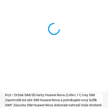
VYPREDANÉ
Huawei Nova (CAN-L01)
displej lcd + dotykové
sklo čierna
21,90 €
Detail
✅ Záruka 24 mesiacov✅ Doprava
pri nákupe nad 60€ ZDARMA✅
Zakúpený tovar je možné do
30 dní vrátiť✅ Možnosť nechať
zakúpený diel namontovať
Kryt / Držiak SIM/SD karty Huawei Nova (CAN-L11) tray SIM.
Zapotrošili ste slot SIM Huawei Nova a potrebujete nový šuflík
SIM? Zásuvka SIM Huawei Nova dokonale nahradí Vaše stratené