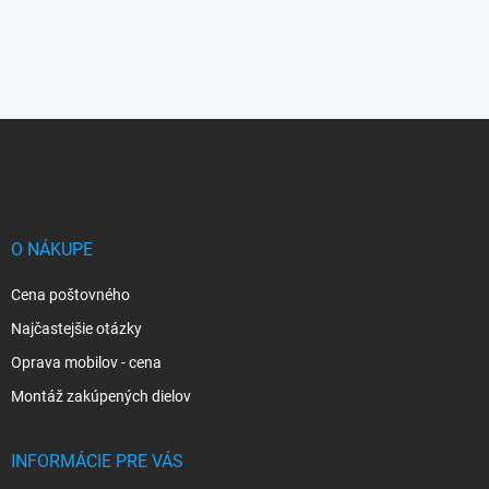
Z
á
p
ä
t
i
O NÁKUPE
e
Cena poštovného
Najčastejšie otázky
Oprava mobilov - cena
Montáž zakúpených dielov
INFORMÁCIE PRE VÁS