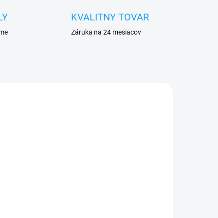
LY
KVALITNY TOVAR
eme
Záruka na 24 mesiacov
ADOM
VYPREDANÉ
ro
Sada skrutkovačov na
opravu mobilu