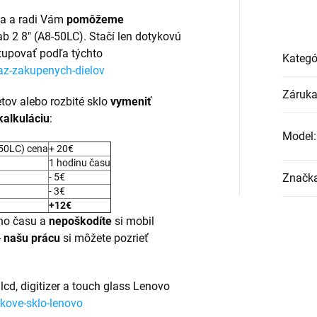
ba a radi Vám
pomôžeme
ab 2 8" (A8-50LC). Stačí len dotykovú
tupovať podľa týchto
Kategó
az-zakupenych-dielov
Záruk
tov alebo rozbité sklo
vymeniť
kalkuláciu
:
Model
:
-50LC) cena
+ 20€
1 hodinu času
- 5€
Značk
- 3€
+12€
ho času a
nepoškodíte
si mobil
-
našu prácu
si môžete pozrieť
lcd, digitizer a touch glass Lenovo
kove-sklo-lenovo