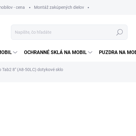
obilov - cena
Montáž zakúpených dielov
Hľadať
MOBIL
OCHRANNÉ SKLÁ NA MOBIL
PUZDRA NA MO
o Tab2 8" (A8-50LC) dotykové sklo
otenia
12,90 €
10,49 €
bez DPH
Jednotková
ZVOĽTE VARIANT
cena: