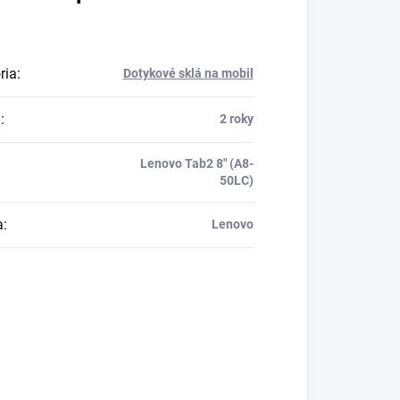
ria
:
Dotykové sklá na mobil
a
:
2 roky
Lenovo Tab2 8" (A8-
50LC)
a
:
Lenovo