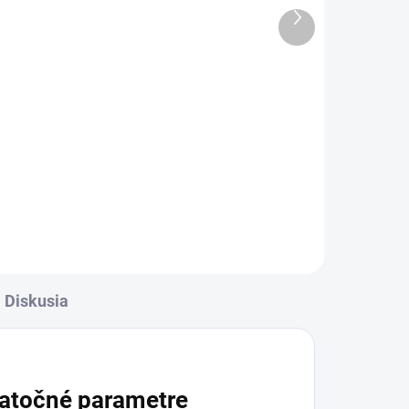
Ďalší
3 €
produkt
Detail
rava
✅ Záruka 24 mesiacov✅ Doprava
✅
pri nákupe nad 60€ ZDARMA✅
Zakúpený tovar je možné do
-
30 dní vrátiť✅ Tovar skladom -
ní
odosielame ihneď po objednaní
Diskusia
atočné parametre