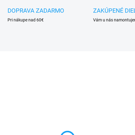
DOPRAVA ZADARMO
ZAKÚPENÉ DIE
Pri nákupe nad 60€
Vám u nás namontuj
SKLADOM
SKL
vný flex kábel Honor 9
Nabíjačka do auta Mic
e (LLD-L31)
USB