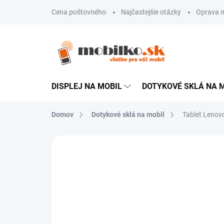
Prejsť
Cena poštovného
Najčastejšie otázky
Oprava m
na
obsah
DISPLEJ NA MOBIL
DOTYKOVÉ SKLÁ NA 
Domov
Dotykové sklá na mobil
Tablet Lenov
Neohodnotené
Podrobnosti hodn