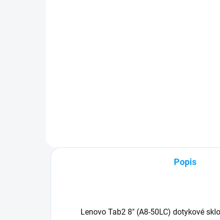
Huawei Y3 II (LUA-L21)
1 
1 €
Detail
✅ Z
pri
✅ Záruka 24 mesiacov✅ Doprava
Zak
pri nákupe nad 60€ ZDARMA✅
30 
Zakúpený tovar je možné do
zak
30 dní vrátiť✅ Možnosť nechať
zakúpený diel namontovať
Popis
Lenovo Tab2 8" (A8-50LC) dotykové skl