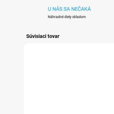
U NÁS SA NEČAKÁ
Náhradné diely skladom
Súvisiaci tovar
SKLADOM
Flex tlačidlo hlasitosti,
Hla
zapínania ON-OFF
Lit