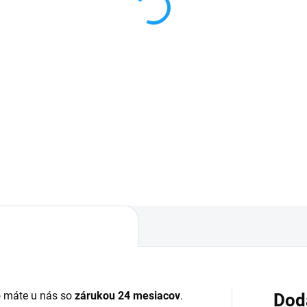
€
4,99 €
Detail
Do košíka
áruka 24 mesiacov✅ Doprava
✅ Záruka 24 mesiacov✅ Dop
 nákupe nad 60€ ZDARMA✅
pri nákupe nad 60€ ZDARMA
úpený tovar je možné do
Zakúpený tovar je možné do
dní vrátiť✅ Možnosť nechať
30 dní vrátiť✅ Tovar skladom 
úpený diel namontovať
odosielame ihneď po objedna
o máte u nás so
zárukou 24 mesiacov
.
Dod