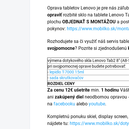
Oprava tabletov Lenovo je pre nás záľu
opraviť
rozbité sklo na tablete Lenovo T
plochu
OBJEDNAŤ S MONTÁŽOU
a pos
pokynov:
https://www.mobilko.sk/mont
Rozhodujete sa či využiť náš servis table
svojpomocne
? Pozrite si zjednodušenú
výmena dotykového skla Lenovo Tab2 8" (A8
pri svojpomocnej oprave budete potrebovať:
-
lepidlo T-7000 15ml
-
sada skrutkovačov
ROZDIEL CENY
Za cenu 12€ ušetríte
min.
1 hodinu
Váš
ani
zakúpený diel
neodbornou opravou 
na
facebooku
alebo
youtube
.
Kompletnú ponuku skiel, display screen, 
nájdete tu:
https://www.mobilko.sk/doty