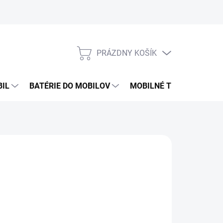
PRÁZDNY KOŠÍK
NÁKUPNÝ
KOŠÍK
BIL
BATÉRIE DO MOBILOV
MOBILNÉ TELEFÓNY