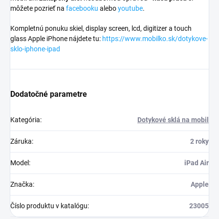
môžete pozrieť na
facebooku
alebo
youtube
.
Kompletnú ponuku skiel, display screen, lcd, digitizer a touch
glass Apple iPhone nájdete tu:
https://www.mobilko.sk/dotykove-
sklo-iphone-ipad
Dodatočné parametre
Kategória
:
Dotykové sklá na mobil
Záruka
:
2 roky
Model
:
iPad Air
Značka
:
Apple
Číslo produktu v katalógu
:
23005