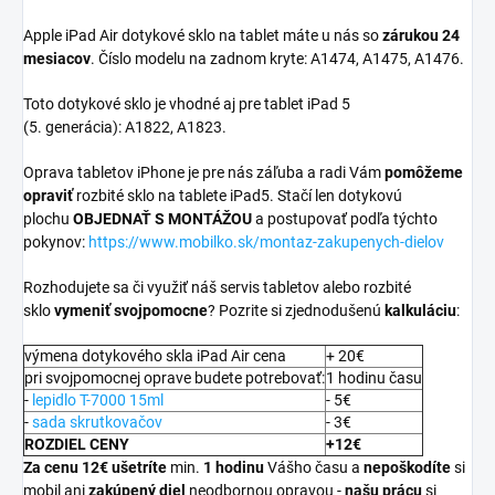
Apple iPad Air dotykové sklo na tablet máte u nás so
zárukou 24
mesiacov
. Číslo modelu na zadnom kryte:
A1474, A1475, A1476.
Toto dotykové sklo je vhodné aj pre tablet iPad 5
(5. generácia): A1822, A1823.
Oprava tabletov iPhone je pre nás záľuba a radi Vám
pomôžeme
opraviť
rozbité sklo na tablete iPad5. Stačí len dotykovú
plochu
OBJEDNAŤ S MONTÁŽOU
a postupovať podľa týchto
pokynov:
https://www.mobilko.sk/montaz-zakupenych-dielov
Rozhodujete sa či využiť náš servis tabletov alebo rozbité
sklo
vymeniť svojpomocne
? Pozrite si zjednodušenú
kalkuláciu
:
výmena dotykového skla iPad Air cena
+ 20€
pri svojpomocnej oprave budete potrebovať:
1 hodinu času
-
lepidlo T-7000 15ml
- 5€
-
sada skrutkovačov
- 3€
ROZDIEL CENY
+12€
Za cenu 12€ ušetríte
min.
1 hodinu
Vášho času a
nepoškodíte
si
mobil ani
zakúpený diel
neodbornou opravou -
našu prácu
si