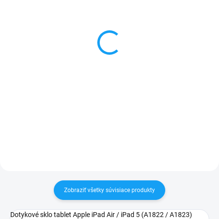
Sada skrutkovačov na
Lepidlo T-7000 na
opravu mobilu
dotykové sklá a LCD
displeje 15ml
3 €
5 €
Detail
Do košíka
✅ Záruka 24 mesiacov✅ Doprava
pri nákupe nad 60€ ZDARMA✅
✅ Doprava pri nákupe nad 60€
Zakúpený tovar je možné do
ZDARMA✅ Zakúpený tovar je
30 dní vrátiť✅ Tovar skladom -
možné do 30 dní vrátiť✅ Tovar
odosielame ihneď po objednaní
skladom - odosielame ihneď po
objednaní
Zobraziť všetky súvisiace produkty
Dotykové sklo tablet Apple iPad Air / iPad 5 (A1822 / A1823)