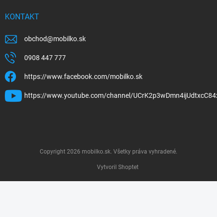
KONTAKT
obchod
@
mobilko.sk
0908 447 777
https://www.facebook.com/mobilko.sk
https://www.youtube.com/channel/UCrK2p3wDmn4ijUdtxcC84
Copyright 2026
mobilko.sk
. Všetky práva vyhradené.
Vytvoril Shoptet