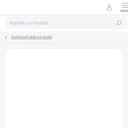
Prejsť
na
obsah
Hľadať
Dotykové sklá na mobil
Neohodnotené
Podrobnosti hodnotenia