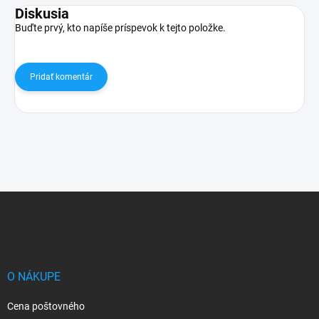
Diskusia
Buďte prvý, kto napíše príspevok k tejto položke.
Pridať komentár
Z
á
p
ä
t
i
O NÁKUPE
e
Cena poštovného